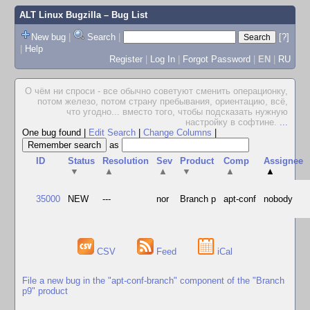
ALT Linux Bugzilla
– Bug List
New bug
|
Search
|
[?]
|
Help
Register
|
Log In
|
Forgot Password
|
EN
|
RU
О чём ни спроси - все обычно советуют сменить операционку,
потом железо, потом страну пребывания, ориентацию, всё,
что угодно... вместо того, чтобы подсказать нужную
настройку в софтине.
...
One bug found
|
Edit Search
|
Change Columns
|
as
ID
Status
Resolution
Sev
Product
Comp
Assignee
▼
▲
▲
▼
▲
▲
35000
NEW
---
nor
Branch p
apt-conf
nobody
CSV
Feed
iCal
File a new bug in the "apt-conf-branch" component of the "Branch
p9" product