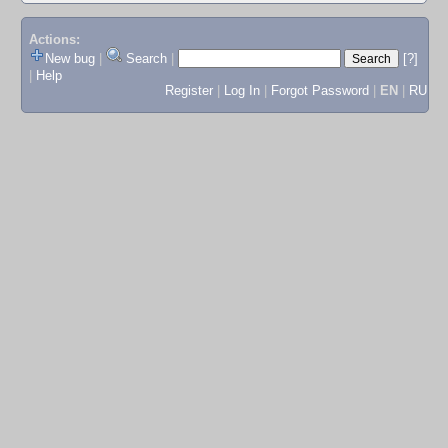
Actions:
New bug
|
Search
|
[?]
|
Help
Register
|
Log In
|
Forgot Password
|
EN
|
RU