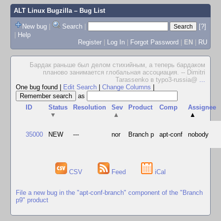
ALT Linux Bugzilla
– Bug List
New bug
|
Search
|
[?]
|
Help
Register
|
Log In
|
Forgot Password
|
EN
|
RU
Бардак раньше был делом стихийным, а теперь бардаком
планово занимается глобальная ассоциация. -- Dimitri
Tarassenko в typo3-russia@
...
One bug found
|
Edit Search
|
Change Columns
|
as
ID
Status
Resolution
Sev
Product
Comp
Assignee
▼
▲
▲
35000
NEW
---
nor
Branch p
apt-conf
nobody
CSV
Feed
iCal
File a new bug in the "apt-conf-branch" component of the "Branch
p9" product