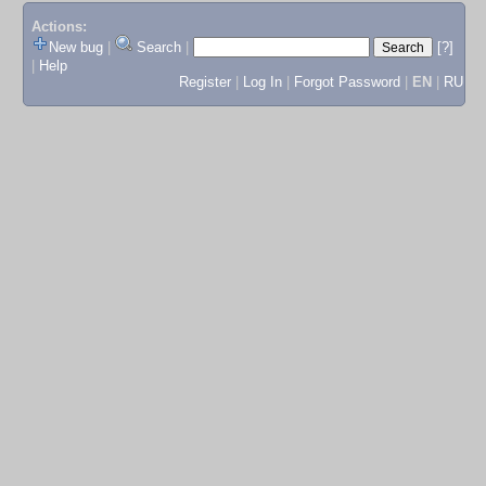
Actions:
New bug
|
Search
|
[?]
|
Help
Register
|
Log In
|
Forgot Password
|
EN
|
RU