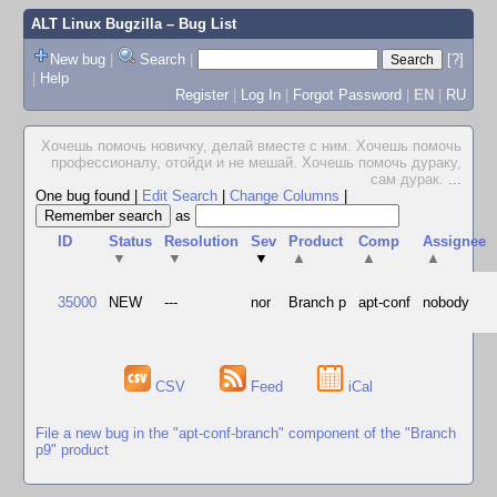
ALT Linux Bugzilla
– Bug List
New bug
|
Search
|
[?]
|
Help
Register
|
Log In
|
Forgot Password
|
EN
|
RU
Хочешь помочь новичку, делай вместе с ним. Хочешь помочь
профессионалу, отойди и не мешай. Хочешь помочь дураку,
сам дурак.
...
One bug found
|
Edit Search
|
Change Columns
|
as
ID
Status
Resolution
Sev
Product
Comp
Assignee
▼
▼
▼
▲
▲
▲
35000
NEW
---
nor
Branch p
apt-conf
nobody
CSV
Feed
iCal
File a new bug in the "apt-conf-branch" component of the "Branch
p9" product