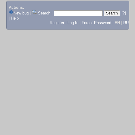
Actions:
New bug
|
Search
|
[?]
|
Help
Register
|
Log In
|
Forgot Password
|
EN
|
RU