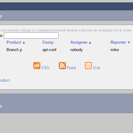
p
 истинного труда и содержательной жизни совсем не нуждаются в этом
as
Product
▲
Comp
Assignee
▲
Reporter
▼
Branch p
apt-conf
nobody
mike
CSV
Feed
iCal
roduct
lp