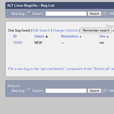
ALT Linux Bugzilla
– Bug List
New bug
|
Search
|
[?]
|
Hel
Люди
One bug found
|
Edit Search
|
Change Columns
|
ID
Status
▲
Resolution
▲
Sev
▲
35000
NEW
---
nor
File a new bug in the "apt-conf-branch" component of the "Branch p9" p
Actions:
New bug
|
Search
|
[?]
|
He