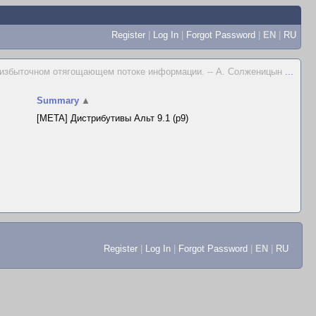
Register
|
Log In
|
Forgot Password
|
EN
|
RU
 избыточном отягощающем потоке информации. -- А. Солженицын
...
Summary
▲
[META] Дистрибутивы Альт 9.1 (p9)
Register
|
Log In
|
Forgot Password
|
EN
|
RU