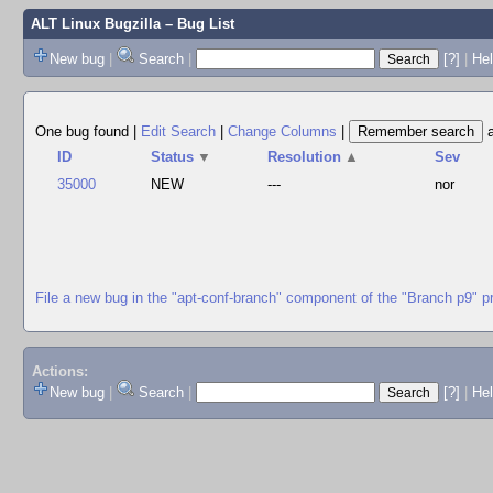
ALT Linux Bugzilla
– Bug List
New bug
|
Search
|
[?]
|
Hel
One bug found
|
Edit Search
|
Change Columns
|
ID
Status
▼
Resolution
▲
Sev
35000
NEW
---
nor
File a new bug in the "apt-conf-branch" component of the "Branch p9" p
Actions:
New bug
|
Search
|
[?]
|
He