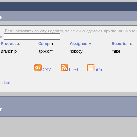
p
Если отложить работу надолго, то ее либо сделают другие, либо она во
as
Product
▲
Comp
▼
Assignee
▼
Reporter
▲
Branch p
apt-conf
nobody
mike
CSV
Feed
iCal
roduct
lp