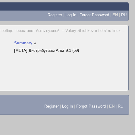
Register
|
Log In
|
Forgot Password
|
EN
|
RU
обще перестанет быть нужной. -- Valery Shishkov в fido7.ru.linux
...
Summary
▲
[META] Дистрибутивы Альт 9.1 (p9)
Register
|
Log In
|
Forgot Password
|
EN
|
RU