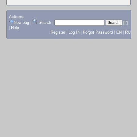
Actions:
New bug
|
Search
|
[?]
|
Help
Register
|
Log In
|
Forgot Password
|
EN
|
RU