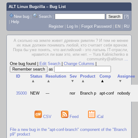
ALT Linux Bugzilla
– Bug List
New bug
|
Search
|
[?]
|
Help
Register
|
Log In
|
Forgot Password
|
EN
|
RU
А сколько на земле живет древних римлян ? И тем не менее
их язык должен понимать любой, кто считает себя врачом.
Пора бы уже понять, что английский - это латынь IT-отрасли,
нравится ли вам это, или нет. -- Yura Kalinichenko в
community@altlinux
...
One bug found
|
Edit Search
|
Change Columns
|
as
ID
Status
Resolution
Sev
Product
Comp
Assignee
▲
▲
▼
▲
▲
▼
35000
NEW
---
nor
Branch p
apt-conf
nobody
CSV
Feed
iCal
File a new bug in the "apt-conf-branch" component of the "Branch
p9" product