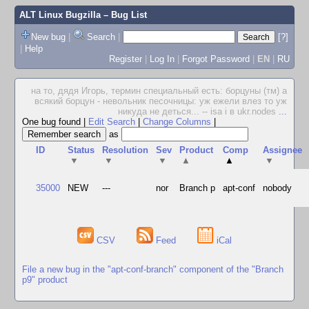
ALT Linux Bugzilla
– Bug List
New bug
|
Search
|
[?]
|
Help
Register
|
Log In
|
Forgot Password
|
EN
|
RU
на то, дядя Игорь, термин специальный есть: борцуны (тм) а
всякий борцун - невольник песочницы: уж ежели влез то уж
никуда не деться... -- isa i в ukr.nodes
...
One bug found
|
Edit Search
|
Change Columns
|
as
ID
Status
Resolution
Sev
Product
Comp
Assignee
▼
▼
▼
▲
▲
▼
35000
NEW
---
nor
Branch p
apt-conf
nobody
CSV
Feed
iCal
File a new bug in the "apt-conf-branch" component of the "Branch
p9" product