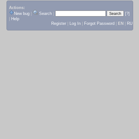
Actions:
New bug
|
Search
|
[?]
|
Help
Register
|
Log In
|
Forgot Password
|
EN
|
RU