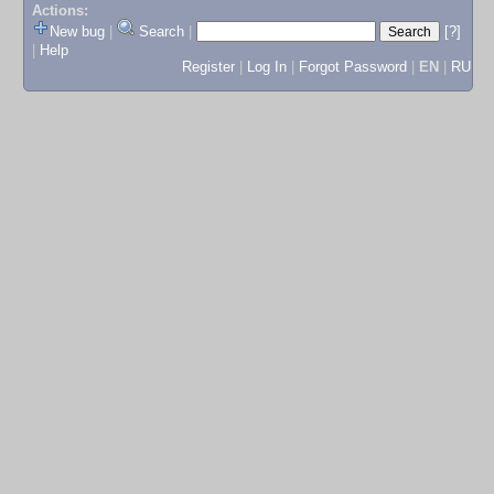
Actions:
New bug
|
Search
|
[?]
|
Help
Register
|
Log In
|
Forgot Password
|
EN
|
RU