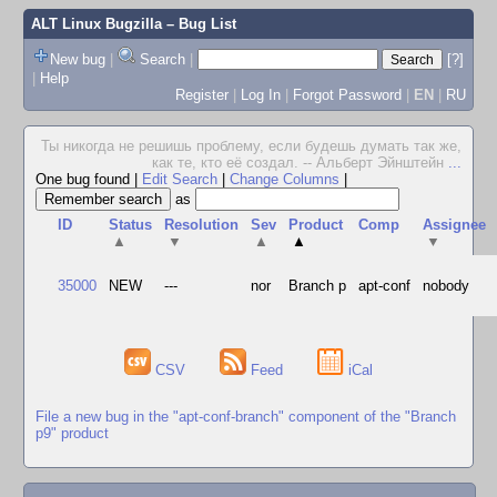
ALT Linux Bugzilla
– Bug List
New bug
|
Search
|
[?]
|
Help
Register
|
Log In
|
Forgot Password
|
EN
|
RU
Ты никогда не решишь проблему, если будешь думать так же,
как те, кто её создал. -- Альберт Эйнштейн
...
One bug found
|
Edit Search
|
Change Columns
|
as
ID
Status
Resolution
Sev
Product
Comp
Assignee
▲
▼
▲
▲
▼
35000
NEW
---
nor
Branch p
apt-conf
nobody
CSV
Feed
iCal
File a new bug in the "apt-conf-branch" component of the "Branch
p9" product