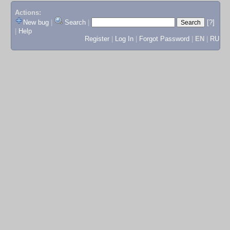
Actions:
New bug
|
Search
|
[?]
|
Help
Register
|
Log In
|
Forgot Password
|
EN
|
RU