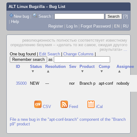
ALT Linux Bugzilla
– Bug List
New bug
|
Search
|
[?]
|
Help
Register
|
Log In
|
Forgot Password
|
EN
|
RU
революционность полностью соответствует известному
определению безумия – «делать то же самое, ожидая другого
результата»
...
One bug found
|
Edit Search
|
Change Columns
|
as
ID
Status
Resolution
Sev
Product
Comp
Assignee
▼
▲
▼
▼
▲
35000
NEW
---
nor
Branch p
apt-conf
nobody
CSV
Feed
iCal
File a new bug in the "apt-conf-branch" component of the "Branch
p9" product