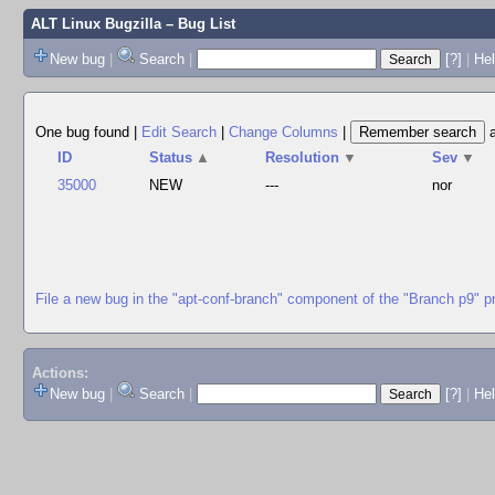
ALT Linux Bugzilla
– Bug List
New bug
|
Search
|
[?]
|
Hel
One bug found
|
Edit Search
|
Change Columns
|
ID
Status
▲
Resolution
▼
Sev
▼
35000
NEW
---
nor
File a new bug in the "apt-conf-branch" component of the "Branch p9" p
Actions:
New bug
|
Search
|
[?]
|
He