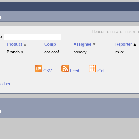
p
Повесьте на этот пакет 
as
Product
▲
Comp
Assignee
▼
Reporter
▲
Branch p
apt-conf
nobody
mike
CSV
Feed
iCal
roduct
lp