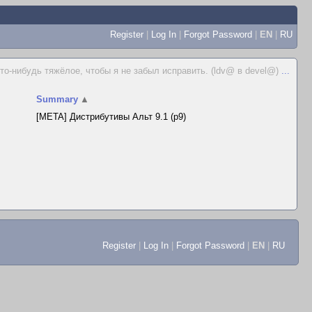
Register
|
Log In
|
Forgot Password
|
EN
|
RU
что-нибудь тяжёлое, чтобы я не забыл исправить. (ldv@ в devel@)
...
Summary
▲
[META] Дистрибутивы Альт 9.1 (p9)
Register
|
Log In
|
Forgot Password
|
EN
|
RU