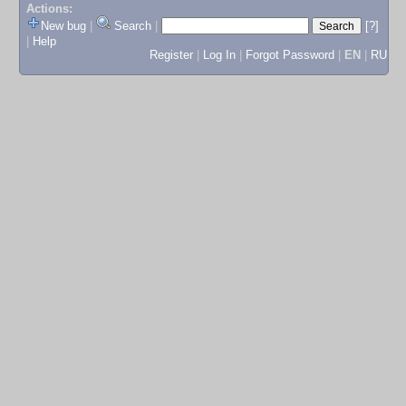
Actions:
New bug
|
Search
|
[?]
|
Help
Register
|
Log In
|
Forgot Password
|
EN
|
RU