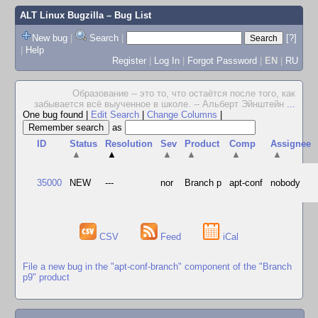
ALT Linux Bugzilla
– Bug List
New bug
|
Search
|
[?]
|
Help
Register
|
Log In
|
Forgot Password
|
EN
|
RU
Образование -- это то, что остаётся после того, как
забывается всё выученное в школе. -- Альберт Эйнштейн
...
One bug found
|
Edit Search
|
Change Columns
|
as
ID
Status
Resolution
Sev
Product
Comp
Assignee
▲
▲
▲
▲
▲
▲
35000
NEW
---
nor
Branch p
apt-conf
nobody
CSV
Feed
iCal
File a new bug in the "apt-conf-branch" component of the "Branch
p9" product