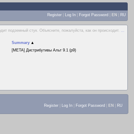
Register
|
Log In
|
Forgot Password
|
EN
|
RU
одит подземный стук. Объясните, пожалуйста, как он происходит.
...
Summary
▲
[META] Дистрибутивы Альт 9.1 (p9)
Register
|
Log In
|
Forgot Password
|
EN
|
RU