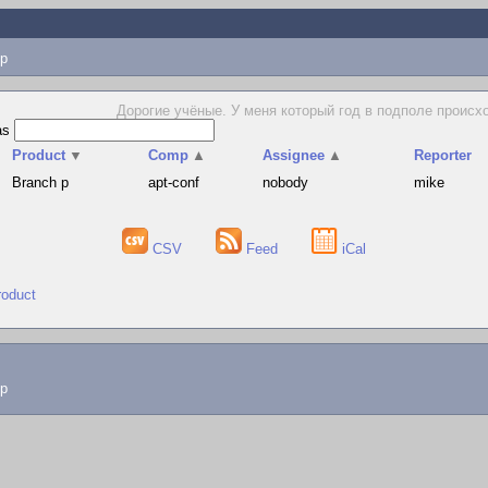
p
Дорогие учёные. У меня который год в подполе происх
as
Product
▼
Comp
▲
Assignee
▲
Reporter
Branch p
apt-conf
nobody
mike
CSV
Feed
iCal
roduct
lp