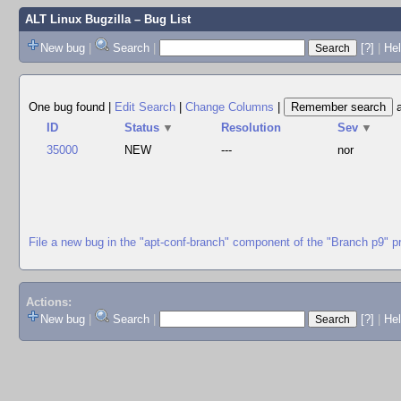
ALT Linux Bugzilla
– Bug List
New bug
|
Search
|
[?]
|
Hel
One bug found
|
Edit Search
|
Change Columns
|
ID
Status
▼
Resolution
Sev
▼
35000
NEW
---
nor
File a new bug in the "apt-conf-branch" component of the "Branch p9" p
Actions:
New bug
|
Search
|
[?]
|
He