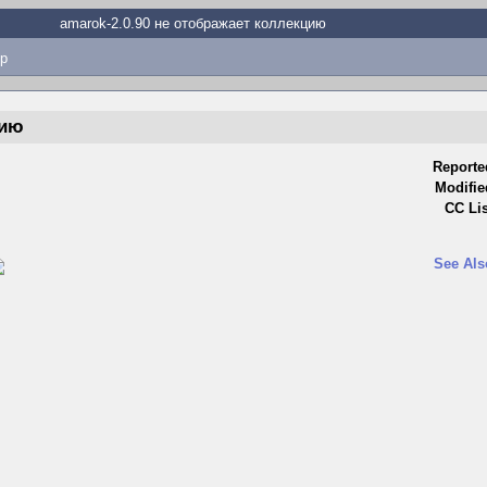
amarok-2.0.90 не отображает коллекцию
p
цию
Reporte
Modifie
CC Lis
See Als