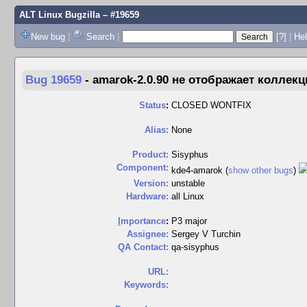
ALT Linux Bugzilla
– #19659
New bug
|
Search
|
[?]
|
Hel
Bug 19659
-
amarok-2.0.90 не отображает коллек
Status
:
CLOSED WONTFIX
Alias:
None
Product:
Sisyphus
Component:
kde4-amarok (
show other bugs
)
Version:
unstable
Hardware:
all Linux
I
mportance
:
P3 major
Assignee:
Sergey V Turchin
QA Contact:
qa-sisyphus
URL:
Keywords: