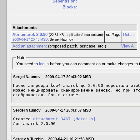
Depends on:
Blocks:
Attachments
Лог amarok-2.0.90
no flags
Details
(22.81 KB, application/octet-stream)
2009-04-17 20:43 MSD
,
Sergei Naumov
Add an attachment
(proposed patch, testcase, etc.)
View All
Note
You need to
log in
before you can comment on or make changes to t
Sergei Naumov
2009-04-17 20:43:02 MSD
После апгрейда kde4-amarok до 2.0.90 перестала отоб
Можно инициировать сканироивание заново, но при это
отображается. Лог в аттаче.
Sergei Naumov
2009-04-17 20:43:57 MSD
Created 
attachment 3467
[details]
Лог amarok-2.0.90
Sergey V Turchin
2009-04-21 10:21:58 MSD