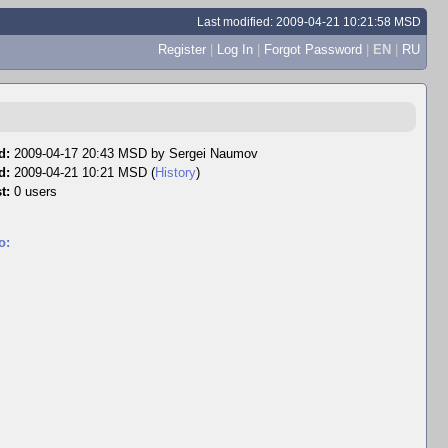
Last modified: 2009-04-21 10:21:58 MSD
Register
|
Log In
|
Forgot Password
|
EN
|
RU
d:
2009-04-17 20:43 MSD by
Sergei Naumov
d:
2009-04-21 10:21 MSD (
History
)
t:
0 users
o: