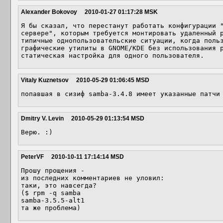
Alexander Bokovoy
2010-01-27 01:17:28 MSK
Я бы сказал, что перестанут работать конфигурации "
сервере", которым требуется монтировать удаленный р
типичные однопользовательские ситуации, когда польз
графические утилиты в GNOME/KDE без использования р
статическая настройка для одного пользователя.
Vitaly Kuznetsov
2010-05-29 01:06:45 MSD
попавшая в сизиф samba-3.4.8 имеет указанные патчи
Dmitry V. Levin
2010-05-29 01:13:54 MSD
Верю. :)
PeterVF
2010-10-11 17:14:14 MSD
Прошу прощения - 

из последних комментариев не уловил:

таки, это навсегда?

($ rpm -q samba

samba-3.5.5-alt1

та же проблема)