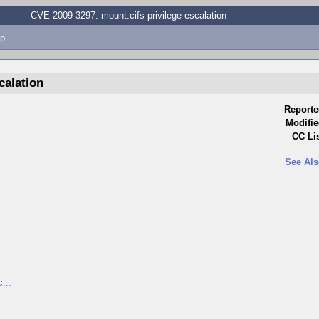
CVE-2009-3297: mount.cifs privilege escalation
p
calation
Reporte
Modifie
CC Lis
See Als
...