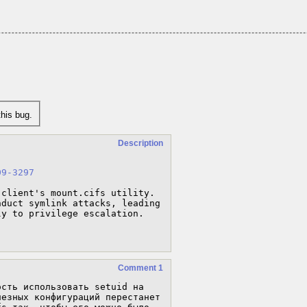
his bug.
Description
09-3297
client's mount.cifs utility. 
duct symlink attacks, leading 
y to privilege escalation.

Comment 1
сть использовать setuid на 
езных конфигураций перестанет 