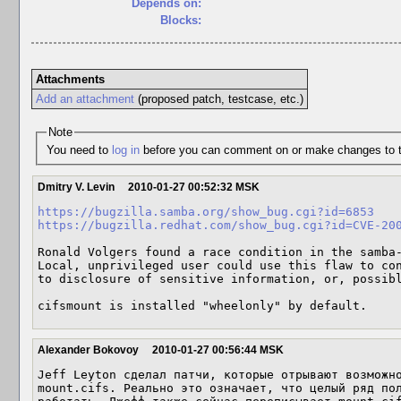
Depends on:
Blocks:
Attachments
Add an attachment
(proposed patch, testcase, etc.)
Note
You need to
log in
before you can comment on or make changes to t
Dmitry V. Levin
2010-01-27 00:52:32 MSK
https://bugzilla.samba.org/show_bug.cgi?id=6853
https://bugzilla.redhat.com/show_bug.cgi?id=CVE-20
Ronald Volgers found a race condition in the samba-
Local, unprivileged user could use this flaw to con
to disclosure of sensitive information, or, possibl
cifsmount is installed "wheelonly" by default.
Alexander Bokovoy
2010-01-27 00:56:44 MSK
Jeff Leyton сделал патчи, которые отрывают возможно
mount.cifs. Реально это означает, что целый ряд пол