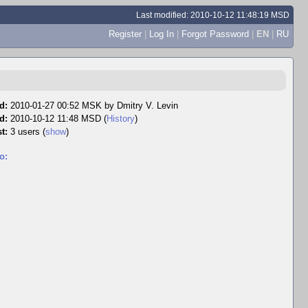
Last modified: 2010-10-12 11:48:19 MSD
Register
|
Log In
|
Forgot Password
|
EN
|
RU
d:
2010-01-27 00:52 MSK by
Dmitry V. Levin
d:
2010-10-12 11:48 MSD (
History
)
t:
3 users
(
show
)
o: