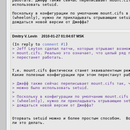
работать. Джефф также сейчас переписывает mount.cif
использовать setuid.

Поскольку в конфигурации по умолчанию mount.cifs в 
(wheelonly), нужно ли прикладывать отрывающие setui
дождаться новой версии от Джеффа?
Dmitry V. Levin
2010-01-27 01:04:07 MSK
(In reply to 
comment #1
> Jeff Leyton сделал патчи, которые отрывают возмож
> mount.cifs. Реально это означает, что целый ряд п
> перестанет работать.
Т.е. mount.cifs фактически станет эквивалентным реж
Какие полезные конфигурации при этом перестанут раб
> Джефф также сейчас переписывает mount.cifs так, ч
> можно было использовать setuid.

> 

> Поскольку в конфигурации по умолчанию mount.cifs 
> (wheelonly), нужно ли прикладывать отрывающие set
> дождаться новой версии от Джеффа?
Оторвать setuid можно и более простым способом.  Во
ли это делать.