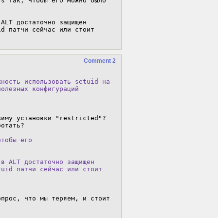
s так, чтобы его можно было 
ALT достаточно защищен 
d патчи сейчас или стоит 
Comment 2
ность использовать setuid на

олезных конфигураций

иму установки "restricted"?

отать?

тобы его

в ALT достаточно защищен

uid патчи сейчас или стоит

прос, что мы теряем, и стоит 