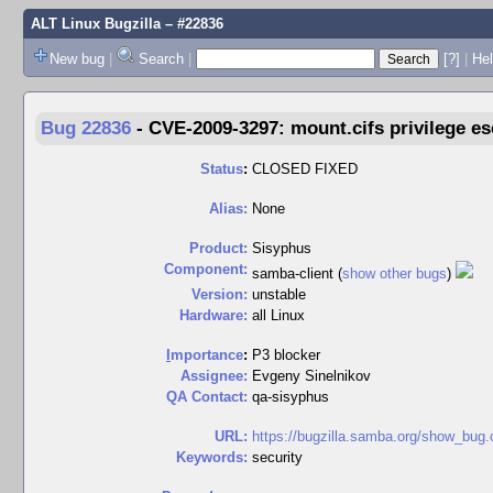
ALT Linux Bugzilla
– #22836
New bug
|
Search
|
[?]
|
Hel
Bug 22836
-
CVE-2009-3297: mount.cifs privilege es
Status
:
CLOSED FIXED
Alias:
None
Product:
Sisyphus
Component:
samba-client (
show other bugs
)
Version:
unstable
Hardware:
all Linux
I
mportance
:
P3 blocker
Assignee:
Evgeny Sinelnikov
QA Contact:
qa-sisyphus
URL:
https://bugzilla.samba.org/show_bug.c
Keywords:
security