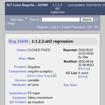
ALT Linux Bugzilla
– #23449
1:1.2.2-
Last modified: 2010-09-04 2
alt2
regression
New bug
|
Search
|
[?]
|
Help
Register
|
Log In
|
Forgot Password
|
EN
|
RU
Bug 23449
-
1:1.2.2-alt2 regression
Status
:
CLOSED FIXED
Reported:
2010-05-07
13:02 MSD
by
ildar
Alias:
None
Modified:
2010-09-04
22:58 MSD
Product:
Sisyphus
(
History
)
Component:
xorg-drv-synaptics
CC List:
4 users
(
show other bugs
)
(
show
)
Version:
unstable
Hardware:
all Linux
See Also:
I
mportance
:
P3 major
Assignee:
Valery Inozemtsev
QA Contact:
qa-sisyphus