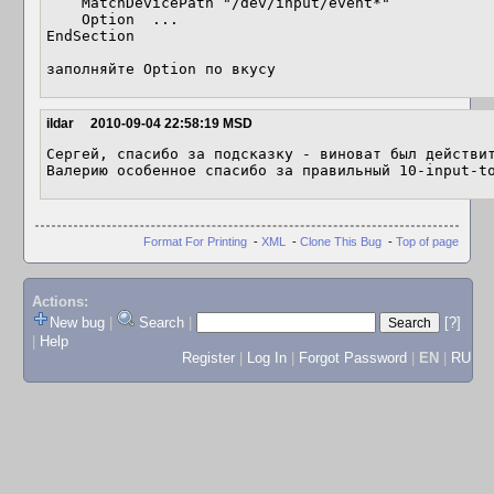
    MatchDevicePath "/dev/input/event*"

    Option  ...

EndSection

заполняйте Option по вкусу
ildar
2010-09-04 22:58:19 MSD
Сергей, спасибо за подсказку - виноват был действит
Валерию особенное спасибо за правильный 10-input-t
Format For Printing
-
XML
-
Clone This Bug
-
Top of page
Actions:
New bug
|
Search
|
[?]
|
Help
Register
|
Log In
|
Forgot Password
|
EN
|
RU