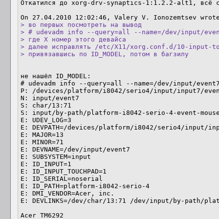
Откатился до xorg-drv-synaptics-1:1.2.2-alt1, всё с
> во первых посмотреть на вывод

> # udevadm info --query=all --name=/dev/input/even
> где Х номер этого девайса

> далее исправлять /etc/X11/xorg.conf.d/10-input-to
> привязавшись по ID_MODEL, потом в багзилу
не нашёл ID_MODEL:

# udevadm info --query=all --name=/dev/input/event7
P: /devices/platform/i8042/serio4/input/input7/even
N: input/event7

S: char/13:71

S: input/by-path/platform-i8042-serio-4-event-mouse
E: UDEV_LOG=3

E: DEVPATH=/devices/platform/i8042/serio4/input/inp
E: MAJOR=13

E: MINOR=71

E: DEVNAME=/dev/input/event7

E: SUBSYSTEM=input

E: ID_INPUT=1

E: ID_INPUT_TOUCHPAD=1

E: ID_SERIAL=noserial

E: ID_PATH=platform-i8042-serio-4

E: DMI_VENDOR=Acer, inc.

E: DEVLINKS=/dev/char/13:71 /dev/input/by-path/plat
Acer TM6292