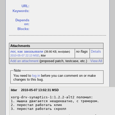
URL:
Keywords:
Depends
on:
Blocks:
Attachments
лог, как заказывали
no flags
Details
(39.80 KB, text/plain)
2010-05-07 22:13 MSD
,
ildar
Add an attachment
(proposed patch, testcase, etc.)
View All
Note
You need to
log in
before you can comment on or make
changes to this bug.
ildar
2010-05-07 13:02:31 MSD
xorg-drv-synaptics-1:1.2.2-alt2 поломал:

1. мышка двигается неадекватно, с тремором.

2. перестал работать клик

3. перестал работать скролл
