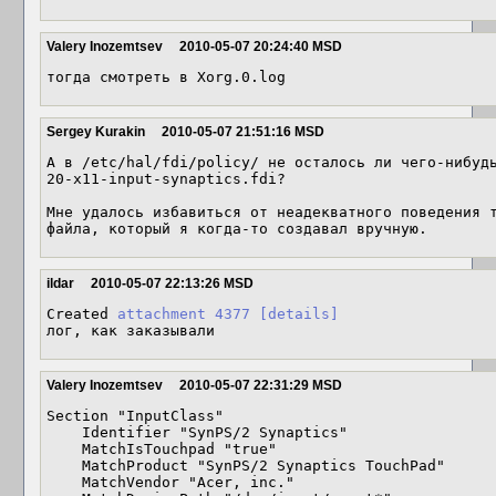
Valery Inozemtsev
2010-05-07 20:24:40 MSD
тогда смотреть в Xorg.0.log
Sergey Kurakin
2010-05-07 21:51:16 MSD
А в /etc/hal/fdi/policy/ не осталось ли чего-нибудь
20-x11-input-synaptics.fdi?

Мне удалось избавиться от неадекватного поведения т
файла, который я когда-то создавал вручную.
ildar
2010-05-07 22:13:26 MSD
Created 
attachment 4377
[details]
лог, как заказывали
Valery Inozemtsev
2010-05-07 22:31:29 MSD
Section "InputClass"

    Identifier "SynPS/2 Synaptics"

    MatchIsTouchpad "true"

    MatchProduct "SynPS/2 Synaptics TouchPad"

    MatchVendor "Acer, inc."
