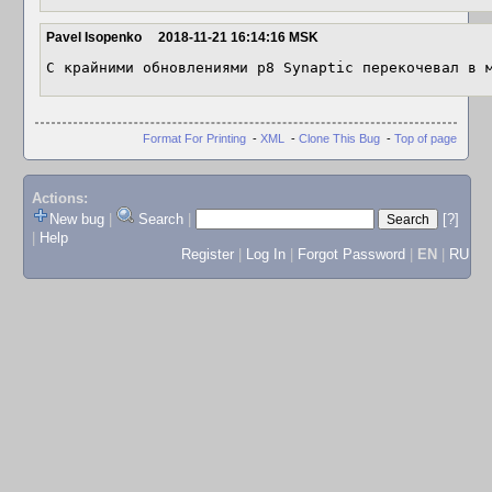
Pavel Isopenko
2018-11-21 16:14:16 MSK
С крайними обновлениями p8 Synaptic перекочевал в 
Format For Printing
-
XML
-
Clone This Bug
-
Top of page
Actions:
New bug
|
Search
|
[?]
|
Help
Register
|
Log In
|
Forgot Password
|
EN
|
RU