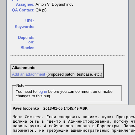
Assignee:
Anton V. Boyarshinov
QA Contact:
QA p6
URL:
Keywords:
Depends
on:
Blocks:
Attachments
Add an attachment
(proposed patch, testcase, etc.)
Note
You need to
log in
before you can comment on or make
changes to this bug.
Pavel Isopenko
2013-01-05 14:45:49 MSK
Меню Система. Если следовать логике, пункт Программ
должна быть в где-то в Администрировании, потому чт
пароль рута. А сейчас оно попало в Параметры. Парам
параметры, не требующие административных привилеги