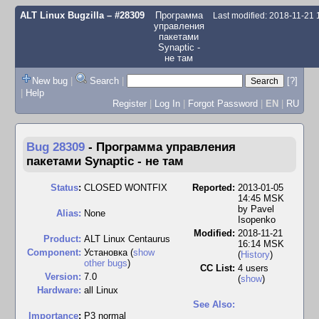
ALT Linux Bugzilla
– #28309
Программа
Last modified: 2018-11-21
управления
пакетами
Synaptic -
не там
New bug
|
Search
|
[?]
|
Help
Register
|
Log In
|
Forgot Password
|
EN
|
RU
Bug 28309
-
Программа управления
пакетами Synaptic - не там
Status
:
CLOSED WONTFIX
Reported:
2013-01-05
14:45 MSK
by
Pavel
Alias:
None
Isopenko
Modified:
2018-11-21
Product:
ALT Linux Centaurus
16:14 MSK
Component:
Установка (
show
(
History
)
other bugs
)
CC List:
4 users
Version:
7.0
(
show
)
Hardware:
all Linux
See Also:
I
mportance
:
P3 normal