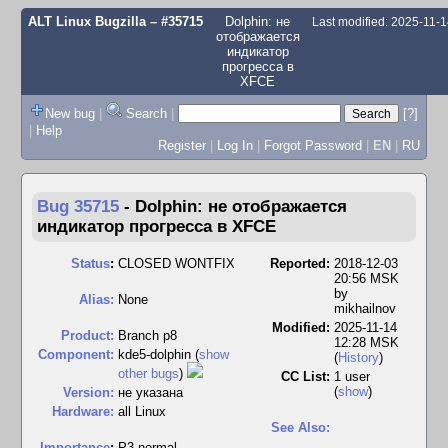
ALT Linux Bugzilla
– #35715
Dolphin: не
Last modified: 2025-11-
отображается
индикатор
прогресса в
XFCE
New bug
|
Search
|
[?]
|
Help
Register
|
Log In
|
Forgot Password
|
EN
|
RU
Bug 35715
-
Dolphin: не отображается
индикатор прогресса в XFCE
Status
:
CLOSED WONTFIX
Reported:
2018-12-03
20:56 MSK
by
Alias:
None
mikhailnov
Modified:
2025-11-14
Product:
Branch p8
12:28 MSK
Component:
kde5-dolphin (
show
(
History
)
other bugs
)
CC List:
1 user
(
show
)
Version:
не указана
Hardware:
all Linux
See Also:
I
mportance
:
P3 normal