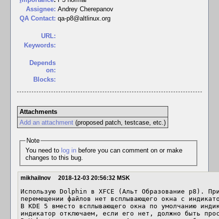
Assignee:
Andrey Cherepanov
QA Contact:
qa-p8@altlinux.org
URL:
Keywords:
Depends
on:
Blocks:
Attachments
Add an attachment
(proposed patch, testcase, etc.)
Note
You need to
log in
before you can comment on or make
changes to this bug.
mikhailnov
2018-12-03 20:56:32 MSK
Использую Dolphin в XFCE (Альт Образование p8). При
перемещении файлов нет всплывающего окна с индикато
В KDE 5 вместо всплывающего окна по умолчанию индик
индикатор отключаем, если его нет, должно быть прос