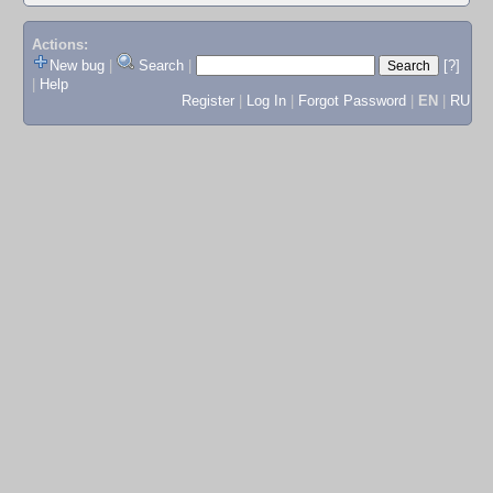
Actions:
New bug
|
Search
|
[?]
|
Help
Register
|
Log In
|
Forgot Password
|
EN
|
RU