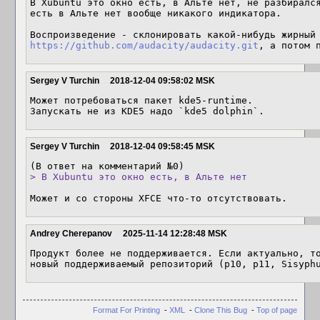
В Xubuntu это окно есть, в Альте нет, не разбирался
есть в Альте нет вообще никакого индикатора.

https://github.com/audacity/audacity.git
, а потом 
Sergey V Turchin
2018-12-04 09:58:02 MSK
Может потребоваться пакет kde5-runtime.

Запускать не из KDE5 надо `kde5 dolphin`.
Sergey V Turchin
2018-12-04 09:58:45 MSK
> В Xubuntu это окно есть, в Альте нет
Может и со стороны XFCE что-то отсутствовать.
Andrey Cherepanov
2025-11-14 12:28:48 MSK
Продукт более не поддерживается. Если актуально, то
новый поддерживаемый репозиторий (p10, p11, Sisyph
Format For Printing
-
XML
-
Clone This Bug
-
Top of page