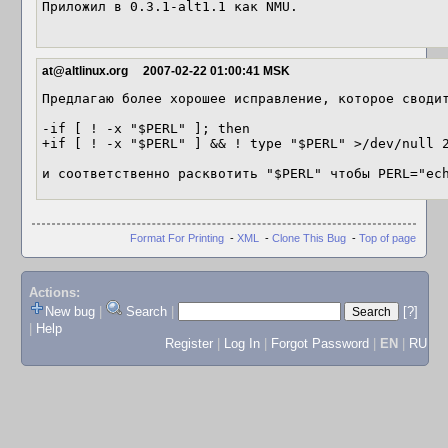
Приложил в 0.3.1-alt1.1 как NMU.

at@altlinux.org
2007-02-22 01:00:41 MSK
Предлагаю более хорошее исправление, которое сводит
-if [ ! -x "$PERL" ]; then

+if [ ! -x "$PERL" ] && ! type "$PERL" >/dev/null 2
и соответственно расквотить "$PERL" чтобы PERL="ec
Format For Printing
-
XML
-
Clone This Bug
-
Top of page
Actions:
New bug
|
Search
|
[?]
|
Help
Register
|
Log In
|
Forgot Password
|
EN
|
RU