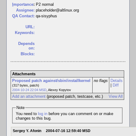
I
mportance
:
P2 normal
Assignee:
placeholder@altlinux.org
QA Contact:
qa-sisyphus
URL:
Keywords:
Depends
on:
Blocks:
Attachments
Proposed patch against/sbin/installkernel
no flags
Details
|
Diff
(317 bytes, patch)
2004-10-24 22:04 MSD
,
Alexey Kopytov
Add an attachment
(proposed patch, testcase, etc.)
View All
Note
You need to
log in
before you can comment on or make
changes to this bug.
Sergey Y. Afonin
2004-07-16 12:59:40 MSD