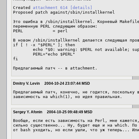
Created 
attachment 614
[details]
Proposed patch against/sbin/installkernel

Это ошибка в /sbin/installkernel. Корневый Makefile
переменную PERL следующим образом: 

PERL		= perl 

В новом /sbin/installkernel делается следующая пров
if [ ! -x "$PERL" ]; then 

	echo "$0: warning: $PERL not available; supposed to run manually..." 

	PERL="echo $PERL" 

fi 

Предлагаемый патч -- в attachment.
Dmitry V. Levin
2004-10-24 23:07:44 MSD
Предлагаемый патч, конечно, не годится, поскольку в
зависимость на which(1), но идея правильная.
Sergey Y. Afonin
2004-10-25 09:48:49 MSD
Вообще, если есть зависимость на Perl, мне кажется,
сильно существенно... Ну, будет еще и на which. По 
от bash уходить, но если ушли, что уж теперь... Или