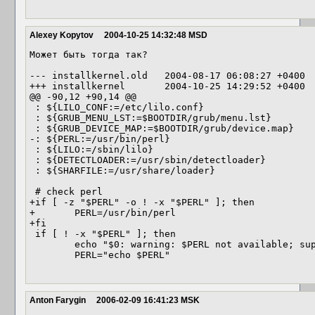
Alexey Kopytov
2004-10-25 14:32:48 MSD
Может быть тогда так? 

--- installkernel.old   2004-08-17 06:08:27 +0400 

+++ installkernel       2004-10-25 14:29:52 +0400 

@@ -90,12 +90,14 @@ 

 : ${LILO_CONF:=/etc/lilo.conf} 

 : ${GRUB_MENU_LST:=$BOOTDIR/grub/menu.lst} 

 : ${GRUB_DEVICE_MAP:=$BOOTDIR/grub/device.map} 

-: ${PERL:=/usr/bin/perl} 

 : ${LILO:=/sbin/lilo} 

 : ${DETECTLOADER:=/usr/sbin/detectloader} 

 : ${SHARFILE:=/usr/share/loader} 

 # check perl 

+if [ -z "$PERL" -o ! -x "$PERL" ]; then 

+       PERL=/usr/bin/perl 

+fi 

 if [ ! -x "$PERL" ]; then 

        echo "$0: warning: $PERL not available; supposed to run manually..." 

        PERL="echo $PERL" 

Anton Farygin
2006-02-09 16:41:23 MSK