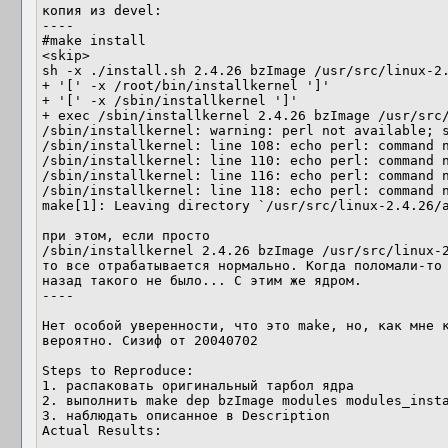
копия из devel: 

---- 

#make install 

<skip> 

sh -x ./install.sh 2.4.26 bzImage /usr/src/linux-2.
+ '[' -x /root/bin/installkernel ']' 

+ '[' -x /sbin/installkernel ']' 

+ exec /sbin/installkernel 2.4.26 bzImage /usr/src/
/sbin/installkernel: warning: perl not available; s
/sbin/installkernel: line 108: echo perl: command n
/sbin/installkernel: line 110: echo perl: command n
/sbin/installkernel: line 116: echo perl: command n
/sbin/installkernel: line 118: echo perl: command n
make[1]: Leaving directory `/usr/src/linux-2.4.26/a
при этом, если просто  

/sbin/installkernel 2.4.26 bzImage /usr/src/linux-2
то все отрабатывается нормально. Когда поломали-то 
назад такого не было... С этим же ядром. 

---- 

Нет особой уверенности, что это make, но, как мне к
вероятно. Сизиф от 20040702 

Steps to Reproduce:

1. распаковать оригинальный тарбол ядра 

2. выполнить make dep bzImage modules modules_insta
3. наблюдать описанное в Description 

Actual Results: