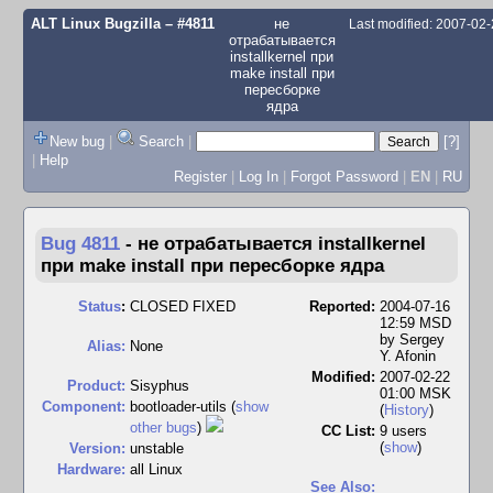
ALT Linux Bugzilla
– #4811
не
Last modified: 2007-02
отрабатывается
installkernel при
make install при
пересборке
ядра
New bug
|
Search
|
[?]
|
Help
Register
|
Log In
|
Forgot Password
|
EN
|
RU
Bug 4811
-
не отрабатывается installkernel
при make install при пересборке ядра
Status
:
CLOSED FIXED
Reported:
2004-07-16
12:59 MSD
by
Sergey
Alias:
None
Y. Afonin
Modified:
2007-02-22
Product:
Sisyphus
01:00 MSK
Component:
bootloader-utils (
show
(
History
)
other bugs
)
CC List:
9 users
(
show
)
Version:
unstable
Hardware:
all Linux
See Also: