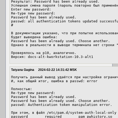
Результат: Password has been already used. 

Успешная смена пароля (пароль повторно был применён
Enter new password: 

Re-type new password: 

Password has been already used.

passwd: all authentication tokens updated successfu
#

В документации указано, что при попытке использован
будет выведена ошибка:

Password has been already used. Choose another.

Однако в реальности в выводе терминала нет строки "
Проверялось на p10, аналогично.

Версия: docs-alt-kworkstation-10.3-alt1
Tatyana Gagina
2024-02-22 14:31:42 MSK
Получить данный вывод удаётся при настройке огранич
И, как общий итог, ошибка в passwd: error

Полностью:

Re-type new password: 

Password has been already used.

Password has been already used. Choose another.

passwd: Authentication token manipulation error.

При этом, в файл /etc/pam.d/system-auth-local-only 
password        required        pam_pwhistory.so
