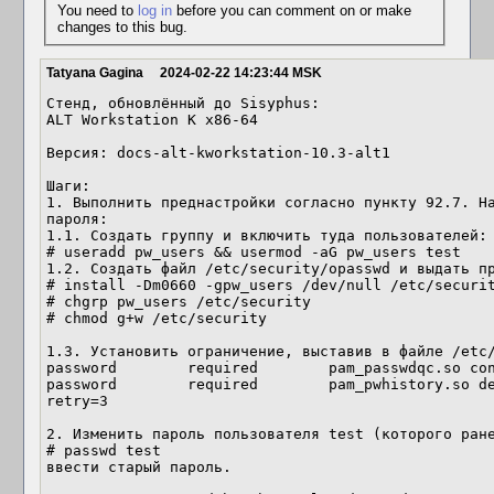
You need to
log in
before you can comment on or make
changes to this bug.
Tatyana Gagina
2024-02-22 14:23:44 MSK
Стенд, обновлённый до Sisyphus:

ALT Workstation K x86-64

Версия: docs-alt-kworkstation-10.3-alt1

Шаги:

1. Выполнить преднастройки согласно пункту 92.7. На
пароля:

1.1. Создать группу и включить туда пользователей:

# useradd pw_users && usermod -aG pw_users test

1.2. Создать файл /etc/security/opasswd и выдать пр
# install -Dm0660 -gpw_users /dev/null /etc/securit
# chgrp pw_users /etc/security

# chmod g+w /etc/security

1.3. Установить ограничение, выставив в файле /etc/
password        required        pam_passwdqc.so con
password        required        pam_pwhistory.so de
retry=3

2. Изменить пароль пользователя test (которого ране
# passwd test

ввести старый пароль.
