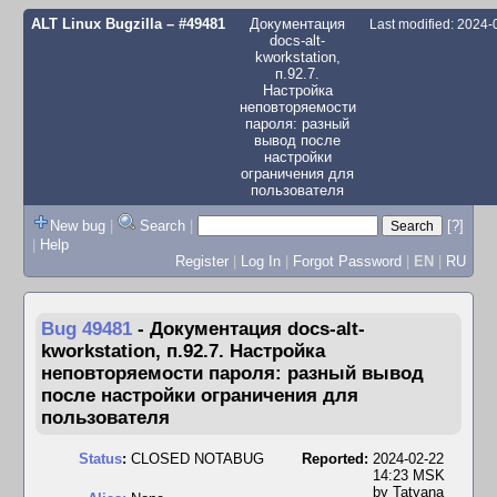
ALT Linux Bugzilla
– #49481
⁠Документация
Last modified: 2024
docs-alt-
kworkstation,
п.92.7.
Настройка
неповторяемости
пароля: разный
вывод после
настройки
ограничения для
пользователя
New bug
|
Search
|
[?]
|
Help
Register
|
Log In
|
Forgot Password
|
EN
|
RU
Bug 49481
-
⁠Документация docs-alt-
kworkstation, п.92.7. Настройка
неповторяемости пароля: разный вывод
после настройки ограничения для
пользователя
Status
:
CLOSED NOTABUG
Reported:
2024-02-22
14:23 MSK
by
Tatyana