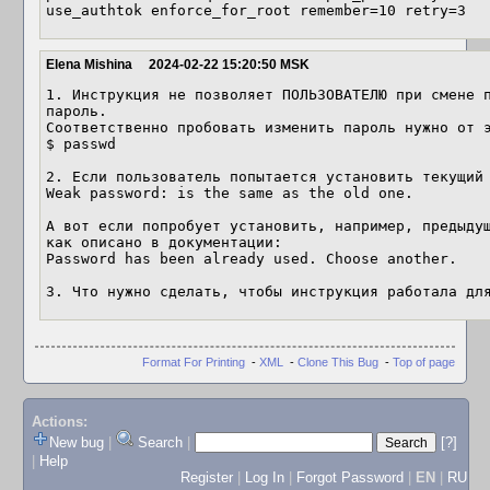
use_authtok enforce_for_root remember=10 retry=3
Elena Mishina
2024-02-22 15:20:50 MSK
1. Инструкция не позволяет ПОЛЬЗОВАТЕЛЮ при смене п
пароль.

Соответственно пробовать изменить пароль нужно от э
$ passwd

2. Если пользователь попытается установить текущий 
Weak password: is the same as the old one.

А вот если попробует установить, например, предыдущ
как описано в документации:

Password has been already used. Choose another.

3. Что нужно сделать, чтобы инструкция работала дл
Format For Printing
-
XML
-
Clone This Bug
-
Top of page
Actions:
New bug
|
Search
|
[?]
|
Help
Register
|
Log In
|
Forgot Password
|
EN
|
RU