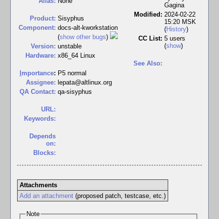
Alias:
None
Gagina
Modified:
2024-02-22
Product:
Sisyphus
15:20 MSK
Component:
docs-alt-kworkstation
(
History
)
(
show other bugs
)
CC List:
5 users
(
show
)
Version:
unstable
Hardware:
x86_64 Linux
See Also:
I
mportance
:
P5 normal
Assignee:
lepata@altlinux.org
QA Contact:
qa-sisyphus
URL:
Keywords:
Depends
on:
Blocks:
Attachments
Add an attachment
(proposed patch, testcase, etc.)
Note