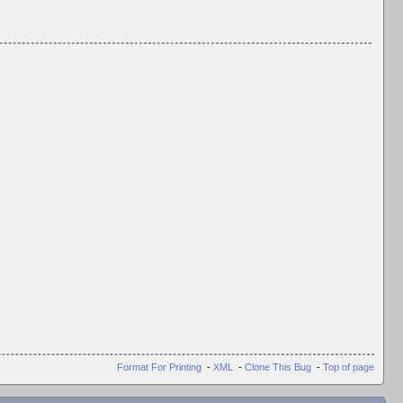
Format For Printing
-
XML
-
Clone This Bug
-
Top of page