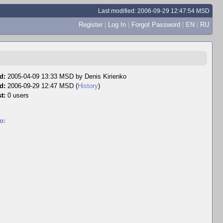
Last modified: 2006-09-29 12:47:54 MSD
Register
|
Log In
|
Forgot Password
|
EN
|
RU
d:
2005-04-09 13:33 MSD by
Denis Kirienko
d:
2006-09-29 12:47 MSD (
History
)
t:
0 users
o: