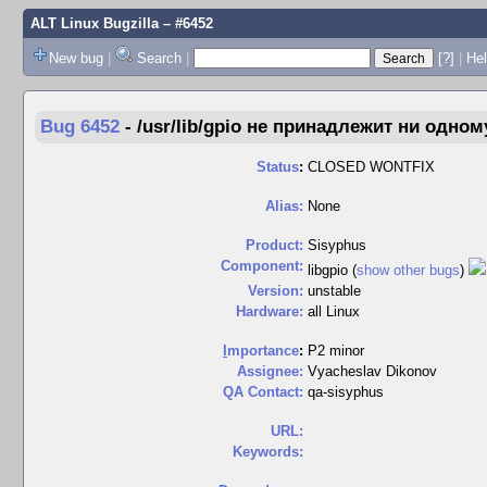
ALT Linux Bugzilla
– #6452
New bug
|
Search
|
[?]
|
Hel
Bug 6452
-
/usr/lib/gpio не принадлежит ни одном
Status
:
CLOSED WONTFIX
Alias:
None
Product:
Sisyphus
Component:
libgpio (
show other bugs
)
Version:
unstable
Hardware:
all Linux
I
mportance
:
P2 minor
Assignee:
Vyacheslav Dikonov
QA Contact:
qa-sisyphus
URL:
Keywords: