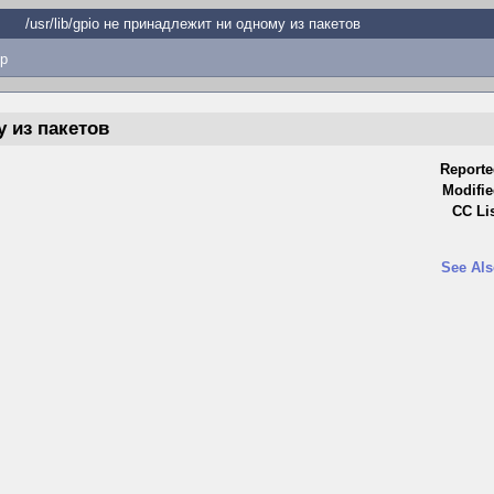
/usr/lib/gpio не принадлежит ни одному из пакетов
p
у из пакетов
Reporte
Modifie
CC Lis
See Als