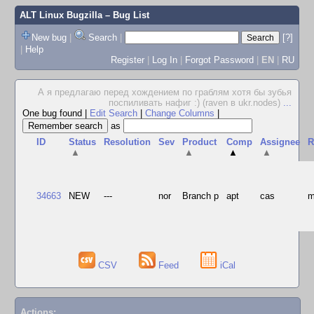
ALT Linux Bugzilla
– Bug List
New bug
|
Search
|
[?]
|
Help
Register
|
Log In
|
Forgot Password
|
EN
|
RU
А я предлагаю перед хождением по граблям хотя бы зубья
поспиливать нафиг :) (raven в ukr.nodes)
...
One bug found
|
Edit Search
|
Change Columns
|
as
ID
Status
Resolution
Sev
Product
Comp
Assignee
R
▲
▲
▲
▲
34663
NEW
---
nor
Branch p
apt
cas
CSV
Feed
iCal
Actions: