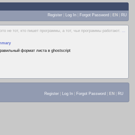
Register
|
Log In
|
Forgot Password
|
EN
|
RU
это не тот, кто пишет программы, а тот, чьи программы работают.
...
mmary
равильный формат листа в ghostscript
Register
|
Log In
|
Forgot Password
|
EN
|
RU