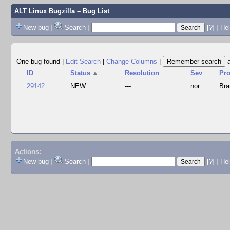
ALT Linux Bugzilla
– Bug List
New bug
|
Search
|
[?]
|
Hel
One bug found
|
Edit Search
|
Change Columns
|
ID
Status
▲
Resolution
Sev
Pr
29142
NEW
---
nor
Bra
Actions:
New bug
|
Search
|
[?]
|
He