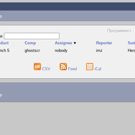
p
Программист - 
as
oduct
Comp
Assignee
▼
Reporter
Su
nch 5
ghostscr
nobody
imz
Неп
CSV
Feed
iCal
lp