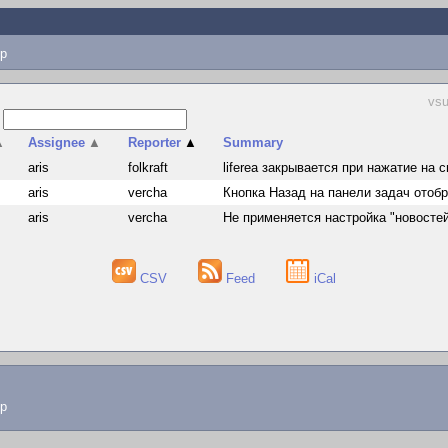
p
vsu
s
▲
Assignee
▲
Reporter
▲
Summary
aris
folkraft
liferea закрывается при нажатие на
aris
vercha
Кнопка Назад на панели задач отоб
aris
vercha
Не применяется настройка "новосте
CSV
Feed
iCal
lp