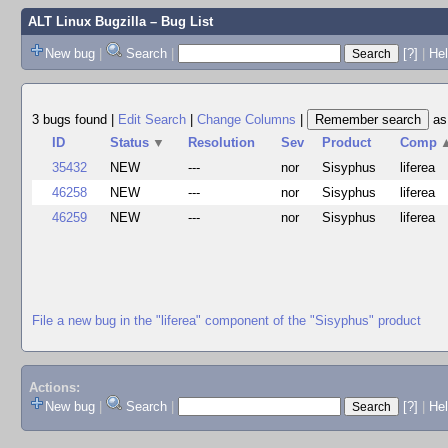
ALT Linux Bugzilla
– Bug List
New bug
|
Search
|
[?]
|
Hel
3 bugs found
|
Edit Search
|
Change Columns
|
a
ID
Status
▼
Resolution
Sev
Product
Comp
35432
NEW
---
nor
Sisyphus
liferea
46258
NEW
---
nor
Sisyphus
liferea
46259
NEW
---
nor
Sisyphus
liferea
File a new bug in the "liferea" component of the "Sisyphus" product
Actions:
New bug
|
Search
|
[?]
|
He