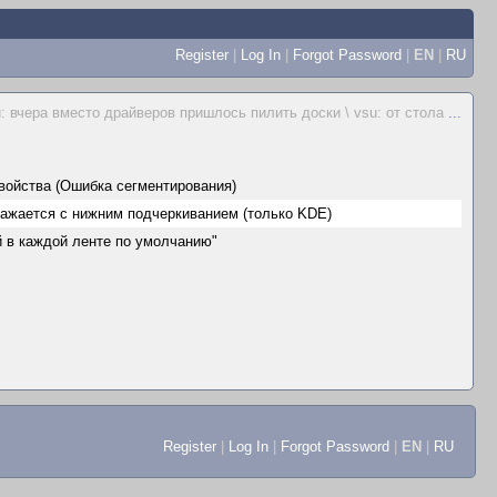
Register
|
Log In
|
Forgot Password
|
EN
|
RU
: вчера вместо драйверов пришлось пилить доски \ vsu: от стола
...
 свойства (Ошибка сегментирования)
ражается с нижним подчеркиванием (только KDE)
й в каждой ленте по умолчанию"
Register
|
Log In
|
Forgot Password
|
EN
|
RU