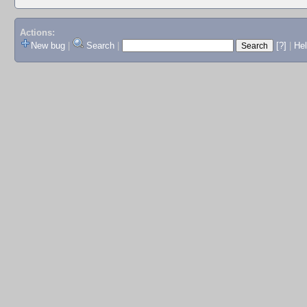
Actions:
New bug
|
Search
|
[?]
|
He