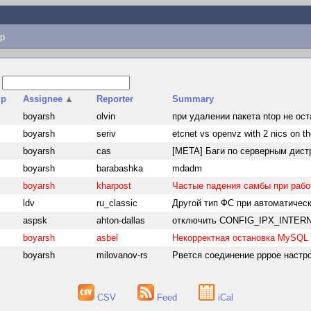
p
s
p
Assignee
▲
Reporter
Summary
s
boyarsh
olvin
при удалении пакета ntop не о
s
boyarsh
seriv
etcnet vs openvz with 2 nics on th
s
boyarsh
cas
[META] Баги по серверным дист
s
boyarsh
barabashka
mdadm
s
boyarsh
kharpost
Частые падения самбы при рабо
s
ldv
ru_classic
Другой тип ФС при автоматическ
s
aspsk
ahton-dallas
отключить CONFIG_IPX_INTERN
s
boyarsh
asbel
Некорректная остановка MySQL i
s
boyarsh
milovanov-rs
Рвется соединение pppoe настро
CSV
Feed
iCal