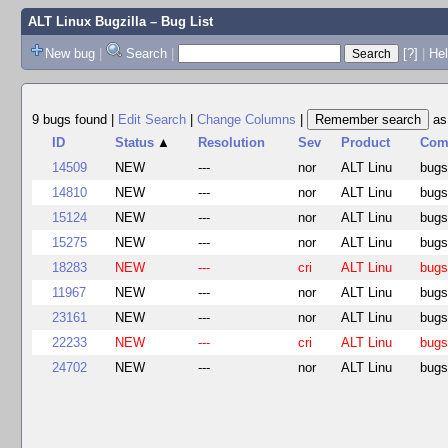
ALT Linux Bugzilla
– Bug List
New bug
|
Search
|
[?]
|
Hel
9 bugs found
|
Edit Search
|
Change Columns
|
a
ID
Status
▲
Resolution
Sev
Product
Com
14509
NEW
---
nor
ALT Linu
bug
14810
NEW
---
nor
ALT Linu
bug
15124
NEW
---
nor
ALT Linu
bug
15275
NEW
---
nor
ALT Linu
bug
18283
NEW
---
cri
ALT Linu
bug
11967
NEW
---
nor
ALT Linu
bug
23161
NEW
---
nor
ALT Linu
bug
22233
NEW
---
cri
ALT Linu
bug
24702
NEW
---
nor
ALT Linu
bug