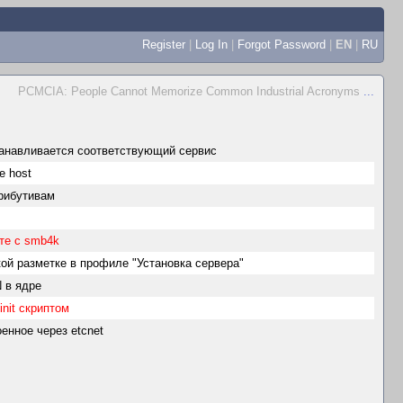
Register
|
Log In
|
Forgot Password
|
EN
|
RU
PCMCIA: People Cannot Memorize Common Industrial Acronyms
...
станавливается соответствующий сервис
e host
рибутивам
те с smb4k
ой разметке в профиле "Установка сервера"
 в ядре
nit скриптом
енное через etcnet