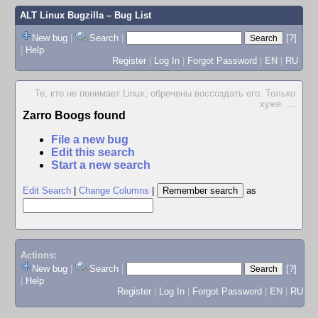
ALT Linux Bugzilla
– Bug List
New bug
|
Search
|
[?]
|
Help
Register
|
Log In
|
Forgot Password
|
EN
|
RU
Те, кто не понимает Linux, обречены воссоздать его. Только
хуже.
...
Zarro Boogs found
File a new bug
Edit this search
Start a new search
Edit Search
|
Change Columns
|
as
Actions:
New bug
|
Search
|
[?]
|
Help
Register
|
Log In
|
Forgot Password
|
EN
|
RU