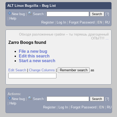
ALT Linux Bugzilla
– Bug List
New bug
|
Search
|
[?]
|
Help
Register
|
Log In
|
Forgot Password
|
EN
|
RU
Обходя разложенные грабли -- ты теряешь драгоценный
ОПЫТ!!!
...
Zarro Boogs found
File a new bug
Edit this search
Start a new search
Edit Search
|
Change Columns
|
as
Actions:
New bug
|
Search
|
[?]
|
Help
Register
|
Log In
|
Forgot Password
|
EN
|
RU