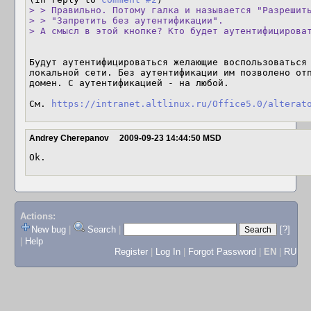
> > Правильно. Потому галка и называется "Разрешить
> > "Запретить без аутентификации".

> А смысл в этой кнопке? Кто будет аутентифицирова
Будут аутентифицироваться желающие воспользоваться 
локальной сети. Без аутентификации им позволено отп
домен. С аутентификацией - на любой.

См. 
https://intranet.altlinux.ru/Office5.0/alterat
Andrey Cherepanov
2009-09-23 14:44:50 MSD
Ok.
Actions:
New bug
|
Search
|
[?]
|
Help
Register
|
Log In
|
Forgot Password
|
EN
|
RU