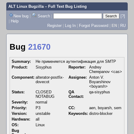
ALT Linux Bugzilla
– Full Text Bug Listing
New bug
|
Search
|
[?]
|
Help
Register
|
Log In
|
Forgot Password
|
EN
|
RU
Bug
21670
Summary:
Не применяется аутентификация для SMTP
Product:
Sisyphus
Reporter:
Andrey
Cherepanov <cas>
Component:
alterator-postfix-
Assignee:
Anton V.
dovecot
Boyarshinov
<boyarsh>
Status:
CLOSED
QA
qa-sisyphus
NOTABUG
Contact:
Severity:
normal
Priority:
P3
CC:
aen, boyarsh, sem
Version:
unstable
Keywords:
distro-blocker
Hardware:
all
OS:
Linux
Bug