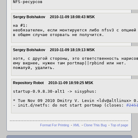
NFS-ресурсов
Sergey Bolshakov
2010-11-09 18:08:43 MSK
на #1:

необязателен, если монтируется либо nfsv3 с опцией 
в общем случае оторвать не получится.
Sergey Bolshakov
2010-11-09 18:19:13 MSK
хотя, с другой стороны, это ответственность нарисов
ему виднее, нужен там portmap||rpbind или нет.

пожалуй, удалить.
Repository Robot
2010-11-09 18:59:25 MSK
startup-0.9.8.30-alt1 -> sisyphus:

* Tue Nov 09 2010 Dmitry V. Levin <ldv@altlinux> 0.
- init.d/netfs: do not start portmap (closes: 
#245
Format For Printing
-
XML
-
Clone This Bug
-
Top of page