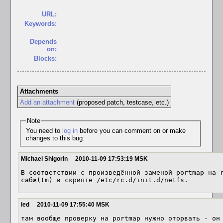
URL:
Keywords:
Depends
on:
Blocks:
Attachments
Add an attachment
(proposed patch, testcase, etc.)
Note
You need to
log in
before you can comment on or make
changes to this bug.
Michael Shigorin
2010-11-09 17:53:19 MSK
В соответствии с произведённой заменой portmap на r
сабж(tm) в скрипте /etc/rc.d/init.d/netfs.
led
2010-11-09 17:55:40 MSK
там вообще проверку на portmap нужно оторвать - он 