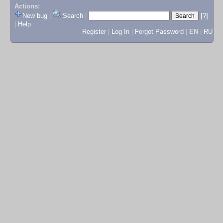
Actions:
New bug
|
Search
|
[?]
|
Help
Register
|
Log In
|
Forgot Password
|
EN
|
RU