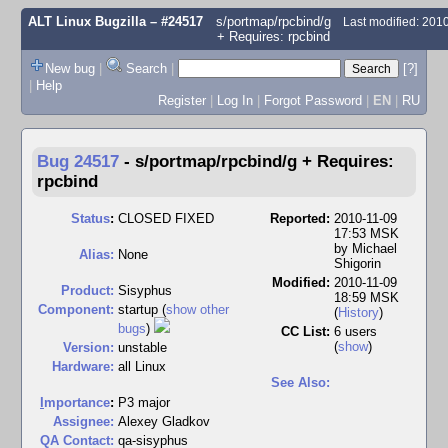
ALT Linux Bugzilla
– #24517
s/portmap/rpcbind/g
Last modified: 20
+ Requires: rpcbind
New bug
|
Search
|
[?]
|
Help
Register
|
Log In
|
Forgot Password
|
EN
|
RU
Bug 24517
-
s/portmap/rpcbind/g + Requires:
rpcbind
Status
:
CLOSED FIXED
Reported:
2010-11-09
17:53 MSK
by
Michael
Alias:
None
Shigorin
Modified:
2010-11-09
Product:
Sisyphus
18:59 MSK
Component:
startup (
show other
(
History
)
bugs
)
CC List:
6 users
(
show
)
Version:
unstable
Hardware:
all Linux
See Also:
I
mportance
:
P3 major
Assignee:
Alexey Gladkov
QA Contact:
qa-sisyphus