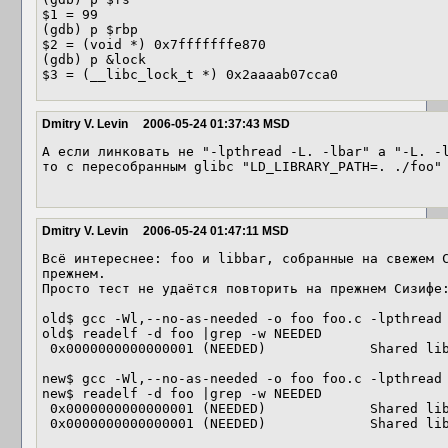
$1 = 99

(gdb) p $rbp

$2 = (void *) 0x7fffffffe870

(gdb) p &lock

Dmitry V. Levin
2006-05-24 01:37:43 MSD
А если линковать не "-lpthread -L. -lbar" а "-L. -l
то c пересобранным glibc "LD_LIBRARY_PATH=. ./foo" 
Dmitry V. Levin
2006-05-24 01:47:11 MSD
Всё интереснее: foo и libbar, собранные на свежем С
прежнем.

Просто тест не удаётся повторить на прежнем Сизифе:
old$ gcc -Wl,--no-as-needed -o foo foo.c -lpthread

old$ readelf -d foo |grep -w NEEDED

 0x0000000000000001 (NEEDED)             Shared library: [libc.so.6]

new$ gcc -Wl,--no-as-needed -o foo foo.c -lpthread

new$ readelf -d foo |grep -w NEEDED

 0x0000000000000001 (NEEDED)             Shared library: [libpthread.so.0]
