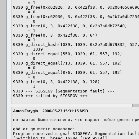
      = 1

9330 g_free(0xc62820, 3, 0x422f38, 0, 0x2064656e696
      = 0

9330 g_free(0xc62930, 3, 0x422f38, 0, 0x2b7a0db7254
      = 0

9330 g_free(0, 3, 0x422f38, 0, 0x2b7a0db72540)     
      = 1

9330 g_free(0, 3, 0x422f38, 0, 64)                 
      = 1

9330 g_direct_hash(1039, 1039, 0x2b7a0d679832, 557,
      = 1039

9330 g_direct_equal(550, 1039, 61, 557, 192)       
      = 0

9330 g_direct_equal(713, 1039, 61, 557, 192)       
      = 0

9330 g_direct_equal(876, 1039, 61, 557, 192)       
      = 0

9330 g_free(0, 3, 0x422f38, 0, 128)                
      = 1

9330 --- SIGSEGV (Segmentation fault) ---

Anton Farygin
2006-05-23 15:31:15 MSD
по наитию было выяснено, что падают любые gnome при
gbd от gnumeric показало:

Program received signal SIGSEGV, Segmentation fault
[Switching to Thread 16384 (LWP 9514)]
