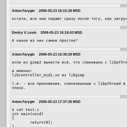
Anton Farygin
2006-05-23 16:15:38 MSD
Dmitry V. Levin
2006-05-23 16:18:43 MSD
А какое из них самое простое?
Anton Farygin
2006-05-23 16:30:29 MSD
если из gimp2 вынести всё, что слиновано с libpthre
а именно:

libcontroller_midi.so из libgimp

т.е. - все приложения, слинкованные с libpthread и 
Anton Farygin
2006-05-23 17:37:36 MSD
$ cat test.c

int main(void)

{

        return(0);

}
