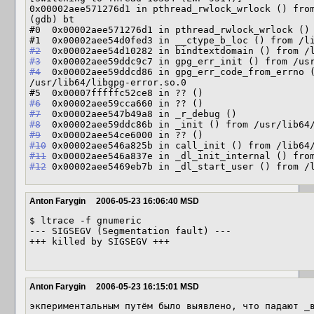
0x00002aee571276d1 in pthread_rwlock_wrlock () from
(gdb) bt

#0  0x00002aee571276d1 in pthread_rwlock_wrlock () 
#2
#3
#4
  0x00002aee59ddcd86 in gpg_err_code_from_errno (
/usr/lib64/libgpg-error.so.0

#6
#7
#8
#9
#10
#11
#12
Anton Farygin
2006-05-23 16:06:40 MSD
$ ltrace -f gnumeric

--- SIGSEGV (Segmentation fault) ---

+++ killed by SIGSEGV +++

Anton Farygin
2006-05-23 16:15:01 MSD
экпериментальным путём было выявлено, что падают _