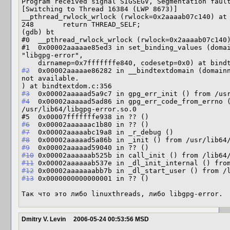
Program received signal SIGSEGV, Segmentation fault
[Switching to Thread 16384 (LWP 8673)]

__pthread_rwlock_wrlock (rwlock=0x2aaaab07c140) at 
248       return THREAD_SELF;

(gdb) bt

#0  __pthread_rwlock_wrlock (rwlock=0x2aaaab07c140)
#1  0x00002aaaaae85ed3 in set_binding_values (domai
"libgpg-error", 

#2
  0x00002aaaaae86282 in __bindtextdomain (domainn
not available.

#3
#4
  0x00002aaaaad5ad86 in gpg_err_code_from_errno (
/usr/lib64/libgpg-error.so.0

#6
#7
#8
#9
#10
#11
#12
#13
 0x0000000000000001 in ?? ()

Так что это либо linuxthreads, либо libgpg-error.
Dmitry V. Levin
2006-05-24 00:53:56 MSD