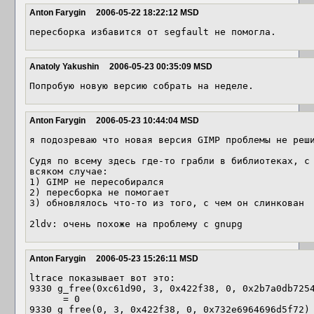
Anton Farygin
2006-05-22 18:22:12 MSD
Anatoly Yakushin
2006-05-23 00:35:09 MSD
Попробую новую версию собрать на неделе.
Anton Farygin
2006-05-23 10:44:04 MSD
я подозреваю что новая версия GIMP проблемы не реши
Судя по всему здесь где-то грабли в библиотеках, с 
всяком случае:

1) GIMP не пересобирался

2) пересборка не помогает

3) обновлялось что-то из того, с чем он слинкован

2ldv: очень похоже на проблему с gnupg
Anton Farygin
2006-05-23 15:26:11 MSD
ltrace показывает вот это:

9330 g_free(0xc61d90, 3, 0x422f38, 0, 0x2b7a0db7254
      = 0

9330 g_free(0, 3, 0x422f38, 0, 0x732e6964696d5f72) 