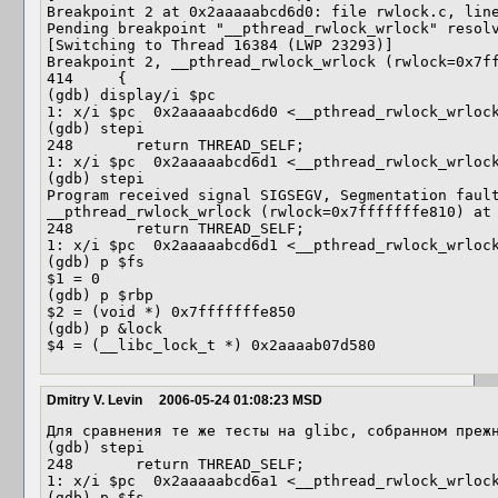
Breakpoint 2 at 0x2aaaaabcd6d0: file rwlock.c, line
Pending breakpoint "__pthread_rwlock_wrlock" resolv
[Switching to Thread 16384 (LWP 23293)]

Breakpoint 2, __pthread_rwlock_wrlock (rwlock=0x7ff
414     {

(gdb) display/i $pc

1: x/i $pc  0x2aaaaabcd6d0 <__pthread_rwlock_wrlock
(gdb) stepi

248       return THREAD_SELF;

1: x/i $pc  0x2aaaaabcd6d1 <__pthread_rwlock_wrlock
(gdb) stepi

Program received signal SIGSEGV, Segmentation fault
__pthread_rwlock_wrlock (rwlock=0x7fffffffe810) at 
248       return THREAD_SELF;

1: x/i $pc  0x2aaaaabcd6d1 <__pthread_rwlock_wrlock
(gdb) p $fs

$1 = 0

(gdb) p $rbp

$2 = (void *) 0x7fffffffe850

(gdb) p &lock

Dmitry V. Levin
2006-05-24 01:08:23 MSD
Для сравнения те же тесты на glibc, собранном прежн
(gdb) stepi

248       return THREAD_SELF;

1: x/i $pc  0x2aaaaabcd6a1 <__pthread_rwlock_wrlock
(gdb) p $fs
