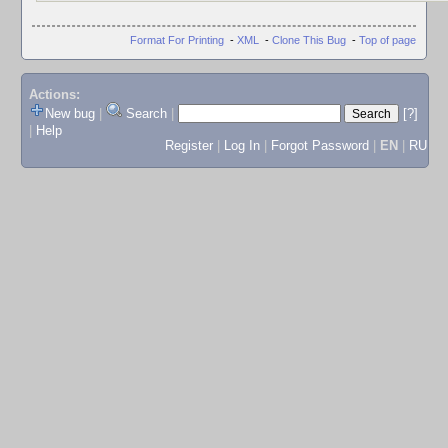
Format For Printing
-
XML
-
Clone This Bug
-
Top of page
Actions:
New bug
|
Search
|
[?]
|
Help
Register
|
Log In
|
Forgot Password
|
EN
|
RU