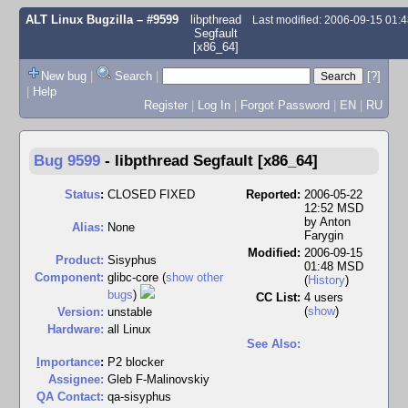
ALT Linux Bugzilla
– #9599
libpthread
Last modified: 2006-09-15 01
Segfault
[x86_64]
New bug
|
Search
|
[?]
|
Help
Register
|
Log In
|
Forgot Password
|
EN
|
RU
Bug 9599
-
libpthread Segfault [x86_64]
Status
:
CLOSED FIXED
Reported:
2006-05-22
12:52 MSD
by
Anton
Alias:
None
Farygin
Modified:
2006-09-15
Product:
Sisyphus
01:48 MSD
Component:
glibc-core (
show other
(
History
)
bugs
)
CC List:
4 users
(
show
)
Version:
unstable
Hardware:
all Linux
See Also:
I
mportance
:
P2 blocker
Assignee:
Gleb F-Malinovskiy
QA Contact:
qa-sisyphus