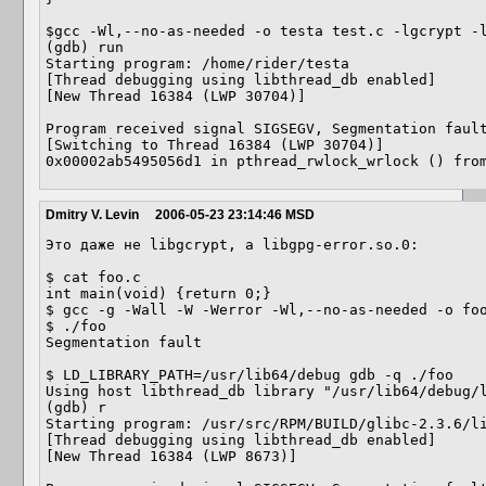
$gcc -Wl,--no-as-needed -o testa test.c -lgcrypt -l
(gdb) run

Starting program: /home/rider/testa 

[Thread debugging using libthread_db enabled]

[New Thread 16384 (LWP 30704)]

Program received signal SIGSEGV, Segmentation fault
[Switching to Thread 16384 (LWP 30704)]

Dmitry V. Levin
2006-05-23 23:14:46 MSD
Это даже не libgcrypt, а libgpg-error.so.0:

$ cat foo.c

int main(void) {return 0;}

$ gcc -g -Wall -W -Werror -Wl,--no-as-needed -o foo
$ ./foo

Segmentation fault

$ LD_LIBRARY_PATH=/usr/lib64/debug gdb -q ./foo

Using host libthread_db library "/usr/lib64/debug/l
(gdb) r

Starting program: /usr/src/RPM/BUILD/glibc-2.3.6/li
[Thread debugging using libthread_db enabled]

[New Thread 16384 (LWP 8673)]
