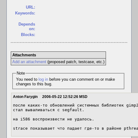
URL:
Keywords:
Depends
on:
Blocks:
Attachments
Add an attachment
(proposed patch, testcase, etc.)
Note
You need to
log in
before you can comment on or make
changes to this bug.
Anton Farygin
2006-05-22 12:52:26 MSD
после каких-то обновлений системных библиотек gimp2
стал вываливаться с segfault.

на i586 воспроизвести не удалось.

strace показывает что падает где-то в районе pthre