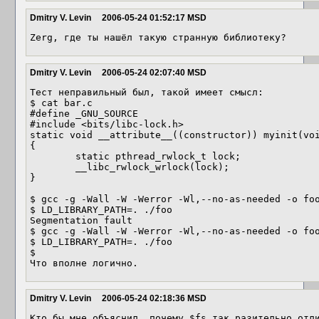
Dmitry V. Levin
2006-05-24 01:52:17 MSD
Zerg, где ты нашёл такую странную библиотеку?
Dmitry V. Levin
2006-05-24 02:07:40 MSD
Тест неправильный был, такой имеет смысл:

$ cat bar.c 

#define _GNU_SOURCE

#include <bits/libc-lock.h>

static void __attribute__((constructor)) myinit(voi
{

        static pthread_rwlock_t lock;

        __libc_rwlock_wrlock(lock);

}

$ gcc -g -Wall -W -Werror -Wl,--no-as-needed -o foo
$ LD_LIBRARY_PATH=. ./foo

Segmentation fault

$ gcc -g -Wall -W -Werror -Wl,--no-as-needed -o foo
$ LD_LIBRARY_PATH=. ./foo

$ 

Что вполне логично.
Dmitry V. Levin
2006-05-24 02:18:36 MSD
Кто бы мне объяснил, почему $fs так разительно отли