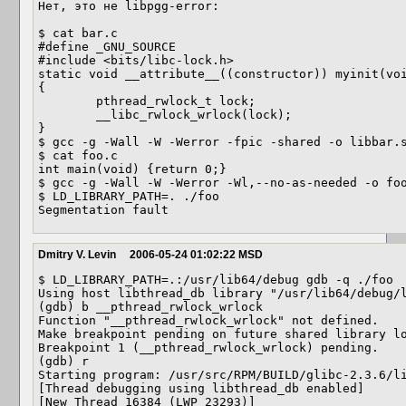
Нет, это не libpgg-error:

$ cat bar.c 

#define _GNU_SOURCE

#include <bits/libc-lock.h>

static void __attribute__((constructor)) myinit(voi
{

        pthread_rwlock_t lock;

        __libc_rwlock_wrlock(lock);

}

$ gcc -g -Wall -W -Werror -fpic -shared -o libbar.s
$ cat foo.c 

int main(void) {return 0;}

$ gcc -g -Wall -W -Werror -Wl,--no-as-needed -o foo
$ LD_LIBRARY_PATH=. ./foo

Dmitry V. Levin
2006-05-24 01:02:22 MSD
$ LD_LIBRARY_PATH=.:/usr/lib64/debug gdb -q ./foo

Using host libthread_db library "/usr/lib64/debug/l
(gdb) b __pthread_rwlock_wrlock

Function "__pthread_rwlock_wrlock" not defined.

Make breakpoint pending on future shared library lo
Breakpoint 1 (__pthread_rwlock_wrlock) pending.

(gdb) r

Starting program: /usr/src/RPM/BUILD/glibc-2.3.6/li
[Thread debugging using libthread_db enabled]

[New Thread 16384 (LWP 23293)]
