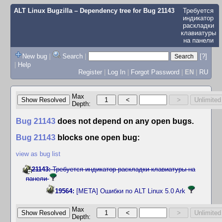
ALT Linux Bugzilla
– Dependency tree for
Bug 21143
Требуется
индикатор
раскладки
клавиатуры
на панели
New bug
|
Search
|
[?]
|
Help
Register
|
Log In
|
Forgot Password
|
EN
|
RU
Max
Depth:
Bug 21143
does not depend on any open bugs.
Bug 21143
blocks one open bug:
view as bug list
21143:
Требуется индикатор раскладки клавиатуры на
панели
19564:
[META] Ошибки по ALT Linux 5.0 Ark
Max
Depth: