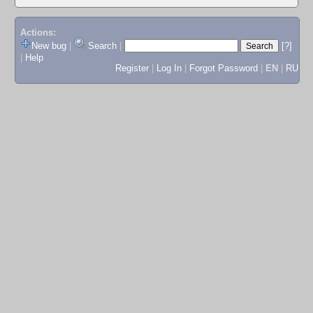
Actions:
New bug
|
Search
|
[?]
|
Help
Register
|
Log In
|
Forgot Password
|
EN
|
RU