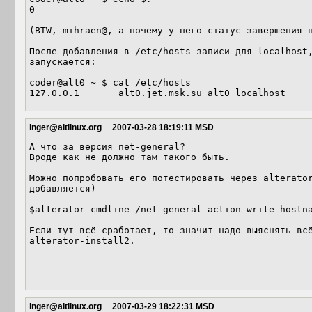
0

(BTW, mihraen@, а почему у него статус завершения н
После добавления в /etc/hosts записи для localhost,
запускается:

coder@alt0 ~ $ cat /etc/hosts

127.0.0.1       alt0.jet.msk.su alt0 localhost
inger@altlinux.org
2007-03-28 18:19:11 MSD
А что за версия net-general?

Вроде как не должно там такого быть.

Можно попробовать его потестировать через alterator
добавляется)

$alterator-cmdline /net-general action write hostna
Если тут всё сработает, то значит надо выяснять всё
alterator-install2.

inger@altlinux.org
2007-03-29 18:22:31 MSD