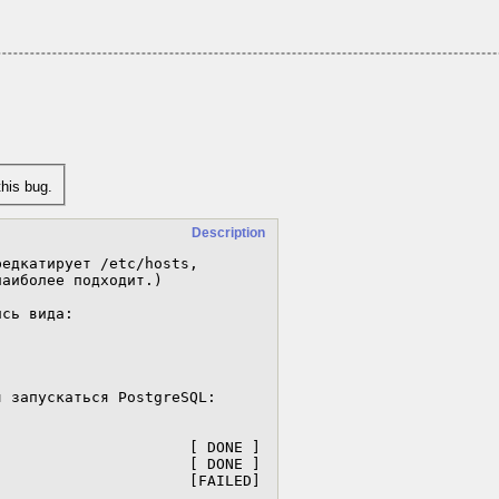
his bug.
Description
едкатирует /etc/hosts,

аиболее подходит.)

сь вида:

 запускаться PostgreSQL:

                     [ DONE ]

                     [ DONE ]

                     [FAILED]
