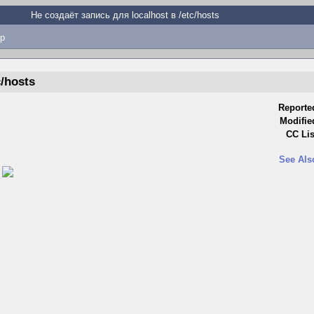
Не создаёт запись для localhost в /etc/hosts
p
c/hosts
Reporte
Modifie
CC Lis
See Als
)