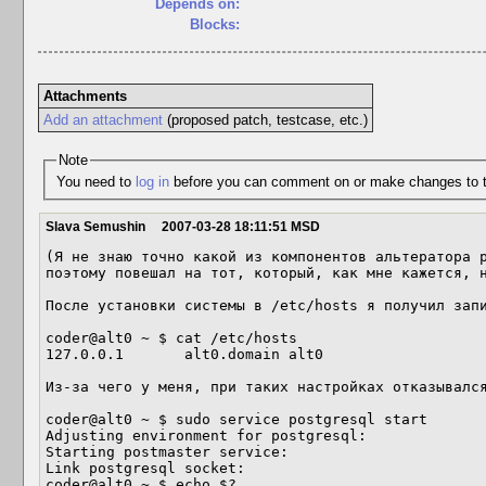
Depends on:
Blocks:
Attachments
Add an attachment
(proposed patch, testcase, etc.)
Note
You need to
log in
before you can comment on or make changes to t
Slava Semushin
2007-03-28 18:11:51 MSD
(Я не знаю точно какой из компонентов альтератора р
поэтому повешал на тот, который, как мне кажется, н
После установки системы в /etc/hosts я получил запи
coder@alt0 ~ $ cat /etc/hosts

127.0.0.1       alt0.domain alt0

Из-за чего у меня, при таких настройках отказывался
coder@alt0 ~ $ sudo service postgresql start

Adjusting environment for postgresql:              
Starting postmaster service:                       
Link postgresql socket:                            
coder@alt0 ~ $ echo $?
