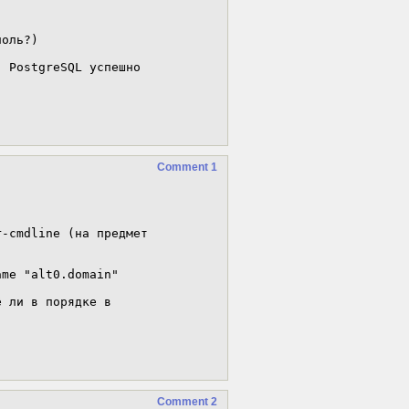
оль?)

 PostgreSQL успешно 
Comment 1
-cmdline (на предмет 
me "alt0.domain"

 ли в порядке в

Comment 2