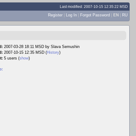
Last modified: 2007-10-15 12:35:22 MSD
Register
|
Log In
|
Forgot Password
|
EN
|
RU
d:
2007-03-28 18:11 MSD by
Slava Semushin
d:
2007-10-15 12:35 MSD (
History
)
t:
5 users
(
show
)
o: