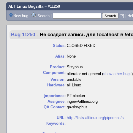
ALT Linux Bugzilla
– #11250
New bug
|
Search
|
[?]
|
Hel
Bug 11250
-
Не создаёт запись для localhost в /et
Status
:
CLOSED FIXED
Alias:
None
Product:
Sisyphus
Component:
alterator-net-general (
show other bugs
Version:
unstable
Hardware:
all Linux
I
mportance
:
P2 blocker
Assignee:
inger@altlinux.org
QA Contact:
qa-sisyphus
URL:
http://lists.altlinux.org/pipermail/s...
Keywords: