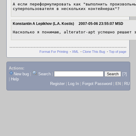
А если переформулировать как "выполнить произвольны
суперпользователя в нескольких контейнерах"?
Konstantin A Lepikhov (L.A. Kostis)
2007-05-06 23:55:07 MSD
Насколько я понимаю, alterator-apt успешно решает 
Format For Printing
-
XML
-
Clone This Bug
-
Top of page
Actions:
New bug
|
Search
|
[?]
|
Help
Register
|
Log In
|
Forgot Password
|
EN
|
RU