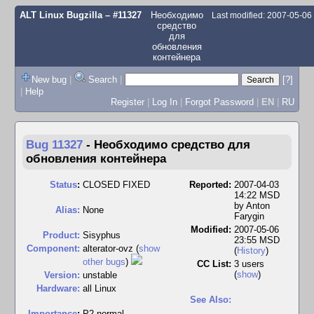
ALT Linux Bugzilla
– #11327
Необходимо
Last modified: 2007-05-0
средство
для
обновления
контейнера
New bug
|
Search
|
[?]
|
Help
Register
|
Log In
|
Forgot Password
|
EN
|
RU
Bug 11327
-
Необходимо средство для
обновления контейнера
Status
:
CLOSED FIXED
Reported:
2007-04-03
14:22 MSD
by
Anton
Alias:
None
Farygin
Modified:
2007-05-06
Product:
Sisyphus
23:55 MSD
Component:
alterator-ovz (
show
(
History
)
other bugs
)
CC List:
3 users
(
show
)
Version:
unstable
Hardware:
all Linux
See Also:
I
mportance
:
P2 normal