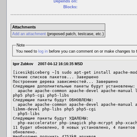
Depends on:
Blocks:
Attachments
Add an attachment
(proposed patch, testcase, etc.)
Note
You need to
log in
before you can comment on or make changes to t
Igor Zubkov
2007-04-12 16:16:35 MSD
[icesik@iceberg ~]$ sudo apt-get install apache-mod
Чтение списков пакетов... Завершено

Построение дерева зависимостей... Завершено

Следующие дополнительные пакеты будут установлены:

  apache apache-common apache-devel apache-manual libmm libmm-devel php-libs

php5 php5-cgi php5-libs

Следующие пакеты будут ОБНОВЛЕНЫ:

  apache apache-common apache-devel apache-manual apache-mod_php libmm

libmm-devel php-libs php5 php5-cgi

  php5-libs

Следующие пакеты будут УДАЛЕНЫ:

  php-eaccelerator php-imagick php-mcrypt php-xcache

11 будет обновлено, 0 новых установлено, 4 пакетов 
обновлено.

Необходимо получить 4753kB архивов.
