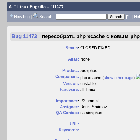
ALT Linux Bugzilla
– #11473
New bug
|
Search
|
[?]
|
Hel
Bug 11473
-
пересобрать php-xcache с новым php
Status
:
CLOSED FIXED
Alias:
None
Product:
Sisyphus
Component:
php-xcache (
show other bugs
)
Version:
unstable
Hardware:
all Linux
I
mportance
:
P2 normal
Assignee:
Denis Smirnov
QA Contact:
qa-sisyphus
URL:
Keywords: