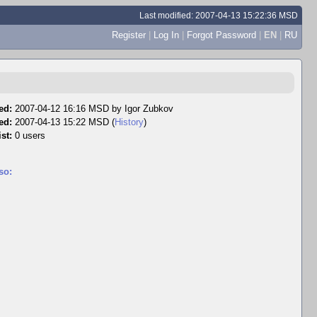
Last modified: 2007-04-13 15:22:36 MSD
Register
|
Log In
|
Forgot Password
|
EN
|
RU
ed:
2007-04-12 16:16 MSD by
Igor Zubkov
ed:
2007-04-13 15:22 MSD (
History
)
st:
0 users
so: