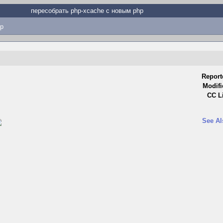
пересобрать php-xcache с новым php
p
Report
Modifi
CC Li
See Al