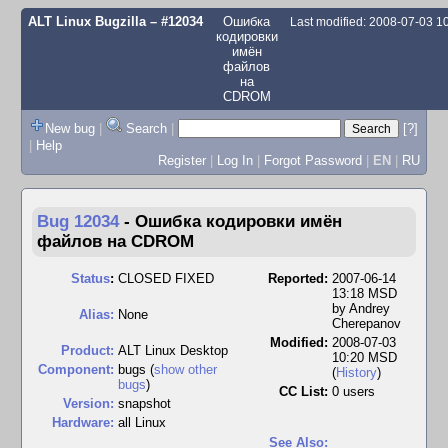
ALT Linux Bugzilla
– #12034
Ошибка
Last modified: 2008-07-03 
кодировки
имён
файлов
на
CDROM
New bug
|
Search
|
[?]
|
Help
Register
|
Log In
|
Forgot Password
|
EN
|
RU
Bug 12034
-
Ошибка кодировки имён
файлов на CDROM
Status
:
CLOSED FIXED
Reported:
2007-06-14
13:18 MSD
by
Andrey
Alias:
None
Cherepanov
Modified:
2008-07-03
Product:
ALT Linux Desktop
10:20 MSD
Component:
bugs (
show other
(
History
)
bugs
)
CC List:
0 users
Version:
snapshot
Hardware:
all Linux
See Also: