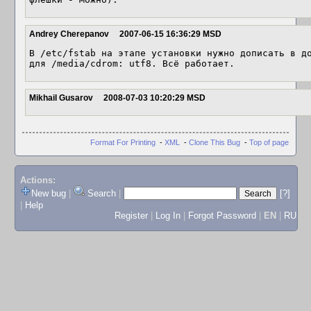
Andrey Cherepanov
2007-06-15 16:36:29 MSD
В /etc/fstab на этапе установки нужно дописать в до
для /media/cdrom: utf8. Всё работает.
Mikhail Gusarov
2008-07-03 10:20:29 MSD
Format For Printing
-
XML
-
Clone This Bug
-
Top of page
Actions:
New bug
|
Search
|
[?]
|
Help
Register
|
Log In
|
Forgot Password
|
EN
|
RU