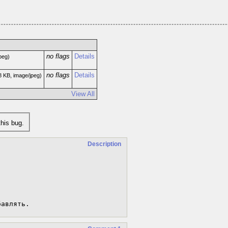
no flags
Details
peg)
no flags
Details
8 KB, image/jpeg)
View All
his bug.
Description
бавлять.