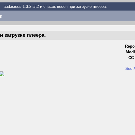
audacious-1.3.2-alt2 и список песен при загрузке плеера.
p
ри загрузке плеера.
Repo
Modi
CC 
See 