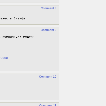
Comment 8
вежесть Сизифа.
Comment 9
 компиляции модуля

29068
Comment 10
Comment 11