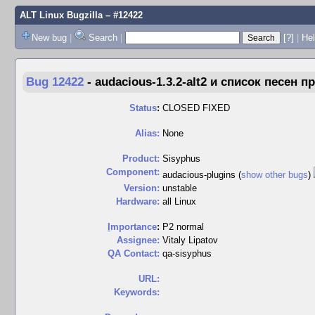
ALT Linux Bugzilla
– #12422
New bug
|
Search
|
[?]
|
Hel
Bug 12422
-
audacious-1.3.2-alt2 и список песен п
Status
:
CLOSED FIXED
Alias:
None
Product:
Sisyphus
Component:
audacious-plugins (
show other bugs
)
Version:
unstable
Hardware:
all Linux
I
mportance
:
P2 normal
Assignee:
Vitaly Lipatov
QA Contact:
qa-sisyphus
URL:
Keywords: