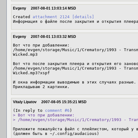
Evgeny
2007-08-01 13:03:14 MSD
Created 
attachment 2124
[details]
Информация о файле после закрытия и открытия плеер
Evgeny
2007-08-01 13:03:32 MSD
Вот что при добавлении:

/home/evgen/storage/Music/1/Crematory/1993 - Transm
Wicked.mp3

Вот что после закрытия плеера и открытия его заново
/home/evgen/storage/Music/1/Crematory/1993 - Transm
Wicked.mp3?xspf

И окна информации выводимые в этих случаях разные.

Vitaly Lipatov
2007-08-05 15:35:21 MSD
(In reply to 
comment #6
> Вот что при добавлении:

> /home/evgen/storage/Music/1/Crematory/1993 - Tra
Приложите пожалуйста файл с плейлистом, который у в