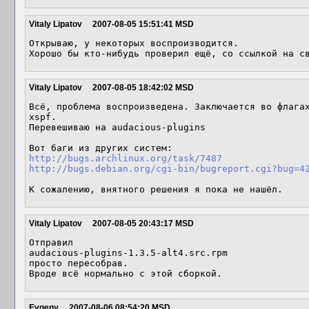
Vitaly Lipatov
2007-08-05 15:51:41 MSD
Открываю, у некоторых воспроизводится.

Хорошо бы кто-нибудь проверил ещё, со ссылкой на с
Vitaly Lipatov
2007-08-05 18:42:02 MSD
Всё, проблема воспроизведена. Заключается во флагах
xspf.

Перевешиваю на audacious-plugins

http://bugs.archlinux.org/task/7487
http://bugs.debian.org/cgi-bin/bugreport.cgi?bug=4
Vitaly Lipatov
2007-08-05 20:43:17 MSD
Отправил

audacious-plugins-1.3.5-alt4.src.rpm

просто пересобрав.

Вроде всё нормально с этой сборкой.
Evgeny
2007-08-06 08:54:20 MSD