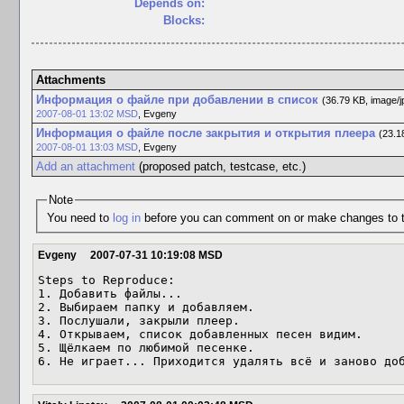
Depends on:
Blocks:
Attachments
Информация о файле при добавлении в список
(36.79 KB, image/j
2007-08-01 13:02 MSD
,
Evgeny
Информация о файле после закрытия и открытия плеера
(23.1
2007-08-01 13:03 MSD
,
Evgeny
Add an attachment
(proposed patch, testcase, etc.)
Note
You need to
log in
before you can comment on or make changes to t
Evgeny
2007-07-31 10:19:08 MSD
Steps to Reproduce:

1. Добавить файлы...

2. Выбираем папку и добавляем.

3. Послушали, закрыли плеер.

4. Открываем, список добавленных песен видим.

5. Щёлкаем по любимой песенке.

6. Не играет... Приходится удалять всё и заново до