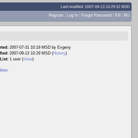
Last modified: 2007-09-13 10:29:32 MSD
Register
|
Log In
|
Forgot Password
|
EN
|
RU
rted:
2007-07-31 10:19 MSD by
Evgeny
fied:
2007-09-13 10:29 MSD (
History
)
List:
1 user
(
show
)
Also: