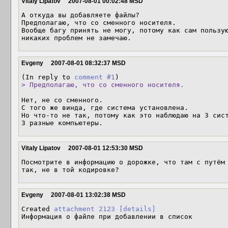
Vitaly Lipatov
2007-08-01 00:02:48 MSD
А откуда вы добавляете файлы?

Предполагаю, что со сменного носителя.

Вообще багу принять не могу, потому как сам пользую
никаких проблем не замечаю.
Evgeny
2007-08-01 08:32:37 MSD
(In reply to 
comment #1
> Предполагаю, что со сменного носителя.
Нет, не со сменного.

С того же винда, где система установлена.

Но что-то не так, потому как это наблюдаю на 3 сист
3 разные компьютеры.
Vitaly Lipatov
2007-08-01 12:53:30 MSD
Посмотрите в информацию о дорожке, что там с путём 
так, не в той кодировке?
Evgeny
2007-08-01 13:02:38 MSD
Created 
attachment 2123
[details]
Информация о файле при добавлении в список