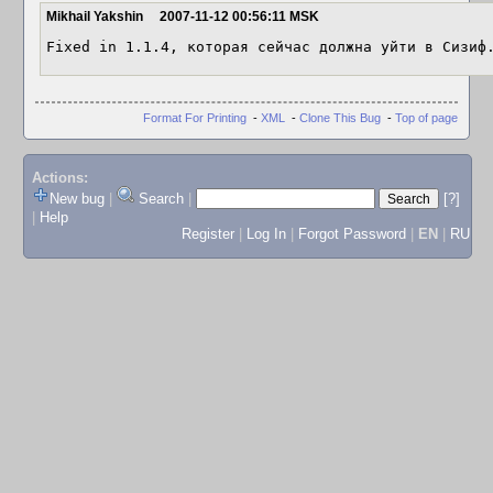
Mikhail Yakshin
2007-11-12 00:56:11 MSK
Fixed in 1.1.4, которая сейчас должна уйти в Сизиф
Format For Printing
-
XML
-
Clone This Bug
-
Top of page
Actions:
New bug
|
Search
|
[?]
|
Help
Register
|
Log In
|
Forgot Password
|
EN
|
RU