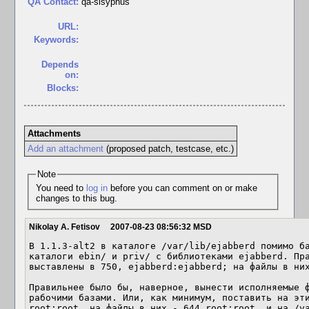
QA Contact:
qa-sisyphus
URL:
Keywords:
Depends
on:
Blocks:
Attachments
Add an attachment
(proposed patch, testcase, etc.)
Note
You need to
log in
before you can comment on or make
changes to this bug.
Nikolay A. Fetisov
2007-08-23 08:56:32 MSD
В 1.1.3-alt2 в каталоге /var/lib/ejabberd помимо ба
каталоги ebin/ и priv/ с библиотеками ejabberd. Пра
выставлены в 750, ejabberd:ejabberd; на файлы в них
Правильнее было бы, наверное, вынести исполняемые ф
рабочими базами. Или, как минимум, поставить на эти
root:root, на файлы в них - 644 root:root, и на /va