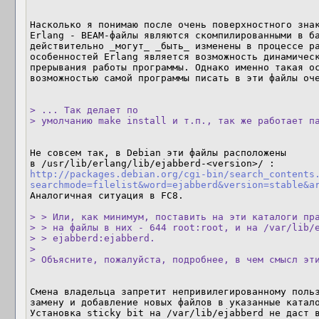
Насколько я понимаю после очень поверхностного знак
Erlang - BEAM-файлы являются скомпилированными в ба
действительно _могут_ _быть_ изменены в процессе ра
особенностей Erlang является возможность динамическ
прерывания работы программы. Однако именно такая ос
возможностью самой программы писать в эти файлы оче
> ... Так делает по

> умолчанию make install и т.п., так же работает п
Не совсем так, в Debian эти файлы расположены 

http://packages.debian.org/cgi-bin/search_contents
searchmode=filelist&word=ejabberd&version=stable&a
Аналогичная ситуация в FC8.

> > Или, как минимум, поставить на эти каталоги пра
> > на файлы в них - 644 root:root, и на /var/lib/e
> > ejabberd:ejabberd.

> 

> Объясните, пожалуйста, подробнее, в чем смысл эт
Смена владельца запретит непривилегированному польз
замену и добавление новых файлов в указанные катало
Установка sticky bit на /var/lib/ejabberd не даст в