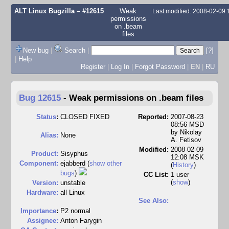
ALT Linux Bugzilla
– #12615
Weak
Last modified: 2008-02-09
permissions
on .beam
files
New bug
|
Search
|
[?]
|
Help
Register
|
Log In
|
Forgot Password
|
EN
|
RU
Bug 12615
-
Weak permissions on .beam files
Status
:
CLOSED FIXED
Reported:
2007-08-23
08:56 MSD
by
Nikolay
Alias:
None
A. Fetisov
Modified:
2008-02-09
Product:
Sisyphus
12:08 MSK
Component:
ejabberd (
show other
(
History
)
bugs
)
CC List:
1 user
(
show
)
Version:
unstable
Hardware:
all Linux
See Also:
I
mportance
:
P2 normal
Assignee:
Anton Farygin