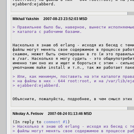
ejabberd:ejabberd.
Mikhail Yakshin
2007-08-23 23:52:03 MSD
> Правильнее было бы, наверное, вынести исполняемые
> каталога с рабочими базами.
Насколько я знаю об erlang - исходя из бесед с теми
файлы могут менять свое содержимое в процессе работ
скажем, может быть смонтирован в ro (и это правильн
в /var. Насколько я могу судить - это общеупотребит
именно там оно их и ищет и бороться с этим - сильно
умолчанию make install и т.п., так же работает паке
> Или, как минимум, поставить на эти каталоги права
> на файлы в них - 644 root:root, и на /var/lib/eja
> ejabberd:ejabberd.
Объясните, пожалуйста, подробнее, в чем смысл этих
Nikolay A. Fetisov
2007-08-24 01:13:46 MSD
(In reply to 
comment #1
> Насколько я знаю об erlang - исходя из бесед с те
> файлы могут менять свое содержимое в процессе ра