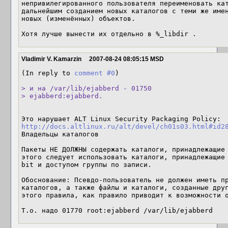
непривилегированного пользователя переименовать кат
дальнейшим созданием новых каталогов с теми же имен
новых (изменённых) объектов.

Vladimir V. Kamarzin
2007-08-24 08:05:15 MSD
(In reply to 
comment #0
)

> и на /var/lib/ejabberd - 01750 

> ejabberd:ejabberd.
http://docs.altlinux.ru/alt/devel/ch01s03.html#id2
Владельцы каталогов

Пакеты НЕ ДОЛЖНЫ содержать каталоги, принадлежащие 
этого следует использовать каталоги, принадлежащие 
bit и доступом группы по записи. 

Обоснование: Псевдо-пользователь не должен иметь пр
каталогов, а также файлы и каталоги, созданные друг
этого правила, как правило приводит к возможности о
Т.о. надо 01770 root:ejabberd /var/lib/ejabberd