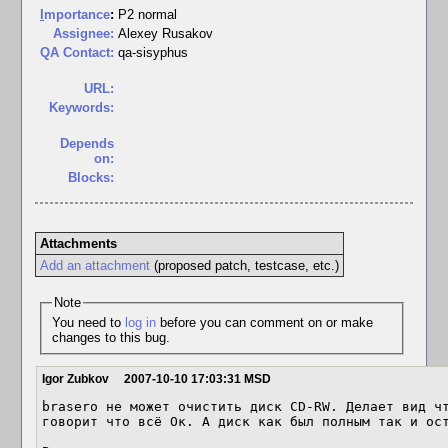
I
mportance
:
P2 normal
Assignee:
Alexey Rusakov
QA Contact:
qa-sisyphus
URL:
Keywords:
Depends
on:
Blocks:
Attachments
Add an attachment
(proposed patch, testcase, etc.)
Note
You need to
log in
before you can comment on or make
changes to this bug.
Igor Zubkov
2007-10-10 17:03:31 MSD
brasero не может очистить диск CD-RW. Делает вид чт
говорит что всё Ок. А диск как был полным так и ост