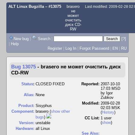
ALT Linux Bugzilla
– #13075
brasero
Last modified: 2009-02-28 02
не
может
очистить
диск CD-
RW
New bug
|
Search
|
[?]
|
Help
Register
|
Log In
|
Forgot Password
|
EN
|
RU
Bug 13075
-
brasero не может очистить диск
CD-RW
Status
:
CLOSED FIXED
Reported:
2007-10-10
17:03 MSD
by
Igor
Alias:
None
Zubkov
Modified:
2009-02-28
Product:
Sisyphus
02:03 MSK
Component:
brasero (
show other
(
History
)
bugs
)
CC List:
1 user
(
show
)
Version:
unstable
Hardware:
all Linux
See Also: