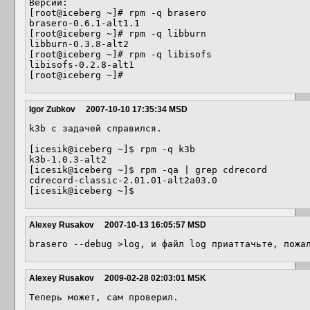
Версии:

[root@iceberg ~]# rpm -q brasero

brasero-0.6.1-alt1.1

[root@iceberg ~]# rpm -q libburn

libburn-0.3.8-alt2

[root@iceberg ~]# rpm -q libisofs

libisofs-0.2.8-alt1

[root@iceberg ~]#
Igor Zubkov
2007-10-10 17:35:34 MSD
k3b с задачей справился.

[icesik@iceberg ~]$ rpm -q k3b

k3b-1.0.3-alt2

[icesik@iceberg ~]$ rpm -qa | grep cdrecord

cdrecord-classic-2.01.01-alt2a03.0

Alexey Rusakov
2007-10-13 16:05:57 MSD
brasero --debug >log, и файл log приаттачьте, пожа
Alexey Rusakov
2009-02-28 02:03:01 MSK
Теперь может, сам проверил.