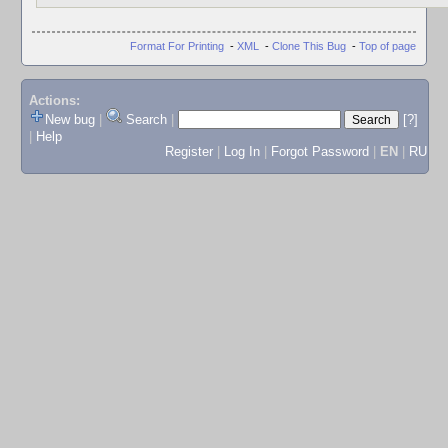
Format For Printing
-
XML
-
Clone This Bug
-
Top of page
Actions:
New bug
|
Search
|
[?]
|
Help
Register
|
Log In
|
Forgot Password
|
EN
|
RU