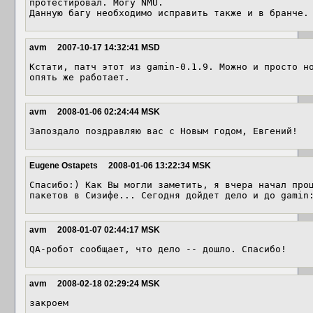
протестировал. Могу NMU.

Данную багу необходимо исправить также и в бранче.
avm
2007-10-17 14:32:41 MSD
Кстати, патч этот из gamin-0.1.9. Можно и просто но
опять же работает.
avm
2008-01-06 02:24:44 MSK
Запоздало поздравляю вас с Новым годом, Евгений!
Eugene Ostapets
2008-01-06 13:22:34 MSK
Спасибо:) Как Вы могли заметить, я вчера начал проц
пакетов в Сизифе... Сегодня дойдет дело и до gamin
avm
2008-01-07 02:44:17 MSK
QA-робот сообщает, что дело -- дошло. Спасибо!
avm
2008-02-18 02:29:24 MSK
закроем