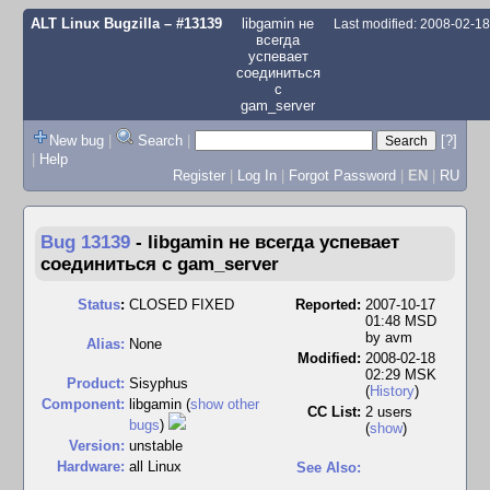
ALT Linux Bugzilla
– #13139
libgamin не
Last modified: 2008-02-1
всегда
уcпевает
соединиться
с
gam_server
New bug
|
Search
|
[?]
|
Help
Register
|
Log In
|
Forgot Password
|
EN
|
RU
Bug 13139
-
libgamin не всегда уcпевает
соединиться с gam_server
Status
:
CLOSED FIXED
Reported:
2007-10-17
01:48 MSD
by
avm
Alias:
None
Modified:
2008-02-18
02:29 MSK
Product:
Sisyphus
(
History
)
Component:
libgamin (
show other
CC List:
2 users
bugs
)
(
show
)
Version:
unstable
Hardware:
all Linux
See Also: