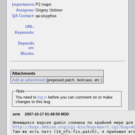
I
mportance
:
P2 major
Assignee:
Grigory Ustinov
QA Contact:
qa-sisyphus
URL:
Keywords:
Depends
on:
Blocks:
Attachments
Add an attachment
(proposed patch, testcase, etc.)
Note
You need to
log in
before you can comment on or make
changes to this bug.
avm
2007-10-17 01:48:50 MSD
http://bugs.debian.org/cgi-bin/bugreport.cgi?bug=4
Там же есть патч (14_nfs-fix.patch), я приложил его