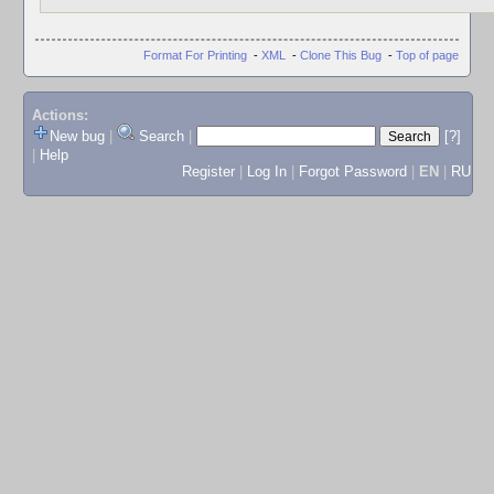
Format For Printing
-
XML
-
Clone This Bug
-
Top of page
Actions:
New bug
|
Search
|
[?]
|
Help
Register
|
Log In
|
Forgot Password
|
EN
|
RU