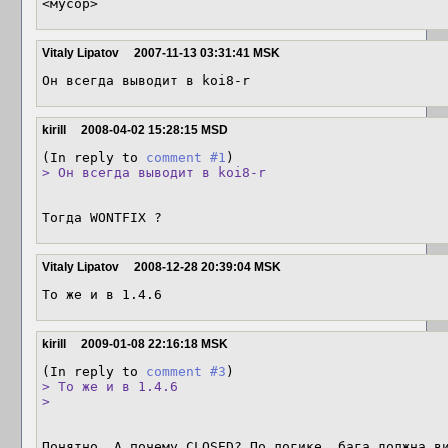
<мусор>
Vitaly Lipatov
2007-11-13 03:31:41 MSK
Он всегда выводит в koi8-r
kirill
2008-04-02 15:28:15 MSD
(In reply to 
comment #1
> Он всегда выводит в koi8-r
Тогда WONTFIX ?
Vitaly Lipatov
2008-12-28 20:39:04 MSK
То же и в 1.4.6
kirill
2009-01-08 22:16:18 MSK
(In reply to 
comment #3
> То же и в 1.4.6

> 
Понятно. А почему CLOSED? По логике, бага должна ви