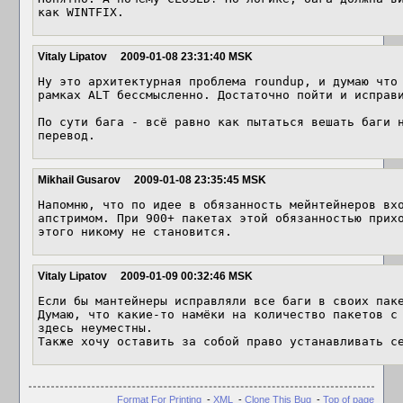
как WINTFIX.
Vitaly Lipatov
2009-01-08 23:31:40 MSK
Ну это архитектурная проблема roundup, и думаю что 
рамках ALT бессмысленно. Достаточно пойти и исправи
По сути бага - всё равно как пытаться вешать баги н
перевод.
Mikhail Gusarov
2009-01-08 23:35:45 MSK
Напомню, что по идее в обязанность мейнтейнеров вхо
апстримом. При 900+ пакетах этой обязанностью прихо
Vitaly Lipatov
2009-01-09 00:32:46 MSK
Если бы мантейнеры исправляли все баги в своих паке
Думаю, что какие-то намёки на количество пакетов с 
здесь неуместны.

Также хочу оставить за собой право устанавливать с
Format For Printing
-
XML
-
Clone This Bug
-
Top of page