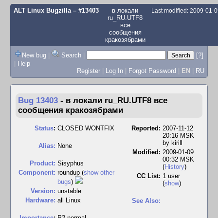
ALT Linux Bugzilla
– #13403
в локали
Last modified: 2009-01-
ru_RU.UTF8
все
сообщения
кракозябрами
New bug
|
Search
|
[?]
|
Help
Register
|
Log In
|
Forgot Password
|
EN
|
RU
Bug 13403
-
в локали ru_RU.UTF8 все
сообщения кракозябрами
Status
:
CLOSED WONTFIX
Reported:
2007-11-12
20:16 MSK
by
kirill
Alias:
None
Modified:
2009-01-09
00:32 MSK
Product:
Sisyphus
(
History
)
Component:
roundup (
show other
CC List:
1 user
bugs
)
(
show
)
Version:
unstable
Hardware:
all Linux
See Also:
I
mportance
:
P2 normal