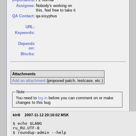
Assignee:
Nobody's working on
this, feel free to take it
QA Contact:
qa-sisyphus
URL:
Keywords:
Depends
on:
Blocks:
Attachments
Add an attachment
(proposed patch, testcase, etc.)
Note
You need to
log in
before you can comment on or make
changes to this bug.
kirill
2007-11-12 20:16:02 MSK
$ echo $LANG

ru_RU.UTF-8

$ roundup-admin --help
