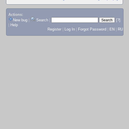
Actions:
New bug
|
Search
|
[?]
|
Help
Register
|
Log In
|
Forgot Password
|
EN
|
RU