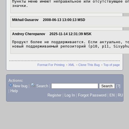
Пункты меню имеют неправильное или отсутствующее оп
значки.
Mikhail Gusarov
2008-06-13 13:00:13 MSD
Andrey Cherepanov
2025-11-14 12:31:39 MSK
Продукт более не поддерживается. Если актуально, то
новый поддерживаемый репозиторий (p10, p11, Sisyph
Format For Printing
-
XML
-
Clone This Bug
-
Top of page
Actions:
New bug
|
Search
|
[?]
|
Help
Register
|
Log In
|
Forgot Password
|
EN
|
RU