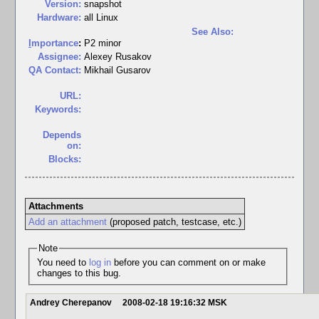
Version:
snapshot
Hardware:
all Linux
See Also:
I
mportance
:
P2 minor
Assignee:
Alexey Rusakov
QA Contact:
Mikhail Gusarov
URL:
Keywords:
Depends
on:
Blocks:
Attachments
Add an attachment
(proposed patch, testcase, etc.)
Note
You need to
log in
before you can comment on or make
changes to this bug.
Andrey Cherepanov
2008-02-18 19:16:32 MSK