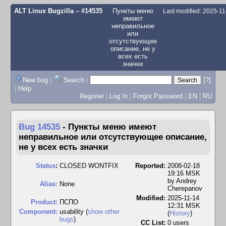
ALT Linux Bugzilla
– #14535
Пункты меню
Last modified: 2025-1
имеют
неправильное
или
отсутствующее
описание, не у
всех есть
значки
New bug
|
Search
|
[?]
|
Help
Register
|
Log In
|
Forgot Password
|
EN
|
RU
Bug 14535
-
Пункты меню имеют
неправильное или отсутствующее описание,
не у всех есть значки
Status
:
CLOSED WONTFIX
Reported:
2008-02-18
19:16 MSK
by
Andrey
Alias:
None
Cherepanov
Modified:
2025-11-14
Product:
ПСПО
12:31 MSK
Component:
usability (
show other
(
History
)
bugs
)
CC List:
0 users