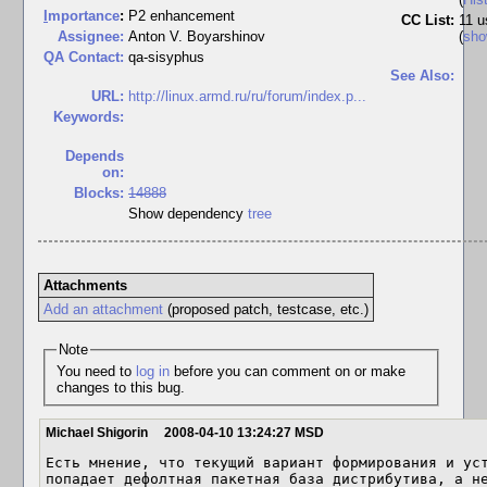
I
mportance
:
P2 enhancement
CC List:
11 u
Assignee:
Anton V. Boyarshinov
(
sh
QA Contact:
qa-sisyphus
See Also:
URL:
http://linux.armd.ru/ru/forum/index.p...
Keywords:
Depends
on:
Blocks:
14888
Show dependency
tree
Attachments
Add an attachment
(proposed patch, testcase, etc.)
Note
You need to
log in
before you can comment on or make
changes to this bug.
Michael Shigorin
2008-04-10 13:24:27 MSD
Есть мнение, что текущий вариант формирования и уст
попадает дефолтная пакетная база дистрибутива, а не