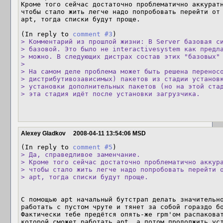
Кроме того сейчас достаточно проблематично аккуратн
чтобы стало жить легче надо попробовать перейти от 
apt, тогда списки будут проще.

(In reply to 
comment #3
> Комментарий из прошлой жизни: В Server базовая си
> базовой. Это было не interactivesystem как предла
> можно. В следующих дистрах состав этих "базовых" 
> 

> На самом деле проблема может быть решена переносо
> дистрибутивозависимых) пакетов из стадии установк
> установки дополнительных пакетов (но на этой стад
> эта стадия идёт после установки загрузчика.
Alexey Gladkov
2008-04-11 13:54:06 MSD
(In reply to 
comment #5
> Да, справедливое заменчание.

> Кроме того сейчас достаточно проблематично аккура
> чтобы стало жить легче надо попробовать перейти о
> apt, тогда списки будут проще.
С помощью apt начальный бутстрап делать значительно
работать с пустом чруте и тянет за собой гораздо бо
Фактически тебе предётся опять-же rpm'ом распаковат
которой сможет работать apt, а потом продолжить уст