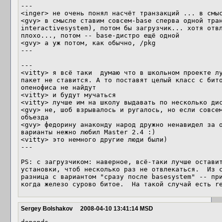
---

<inger> не очень понял насчёт транзакций ... в смыс
<gvy> в смысле ставим совсем-base сперва одной тран
interactivesystem), потом бы загрузчик... хотя отвл
плохо..., потом -- base-дистро ещё одной

<gvy> а уж потом, как обычно, /pkg

---

---

<vitty> я всё таки  думаю что в школьном проекте лу
пакет не ставится. А то поставят целый класс с бито
опенофиса не найдут

<vitty> и будут мучаться

<vitty> лучше им на школу выдавать по несколько дис
<gvy> не, шоб взрывалось и ругалось, но если совсем
объезда

<gvy> федорину анаконду народ дружно ненавидел за о
варианты нежно любил Master 2.4 :)

<vitty> это немного другие люди были)

---

PS: с загрузчиком: наверное, всё-таки лучше оставит
установки, чтоб несколько раз не отвлекаться.  Из с
разница с вариантом "сразу после basesystem" -- при
когда железо сурово битое.  На такой случай есть r
Sergey Bolshakov
2008-04-10 13:41:14 MSD