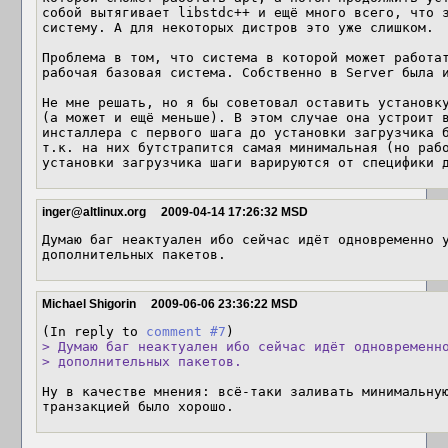
собой вытягивает libstdc++ и ещё много всего, что з
систему. А для некоторых дистров это уже слишком.

Проблема в том, что система в которой может работат
рабочая базовая система. Собственно в Server была и
Не мне решать, но я бы советовал оставить установку
(а может и ещё меньше). В этом случае она устроит в
инсталлера с первого шага до установки загрузчика б
т.к. на них бутстрапится самая минимальная (но рабо
inger@altlinux.org
2009-04-14 17:26:32 MSD
Думаю баг неактуален ибо сейчас идёт одновременно у
дополнительных пакетов.
Michael Shigorin
2009-06-06 23:36:22 MSD
(In reply to 
comment #7
> Думаю баг неактуален ибо сейчас идёт одновременно
> дополнительных пакетов.
Ну в качестве мнения: всё-таки заливать минимальную
транзакцией было хорошо.