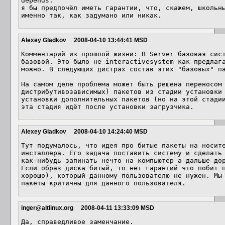
depends.

я бы предпочёл иметь гарантии, что, скажем, школьны
Alexey Gladkov
2008-04-10 13:44:41 MSD
Комментарий из прошлой жизни: В Server базовая сист
базовой. Это было не interactivesystem как предлага
можно. В следующих дистрах состав этих "базовых" па
На самом деле проблема может быть решена переносом 
дистрибутивозависимых) пакетов из стадии установки 
установки дополнительных пакетов (но на этой стадии
эта стадия идёт после установки загрузчика.
Alexey Gladkov
2008-04-10 14:24:40 MSD
Тут подумалось, что идея про битые пакеты на носите
инсталлера. Его задача поставить систему и сделать 
как-нибудь запинать нечто на компьютер а дальше дор
Если образ диска битый, то нет гарантий что побит п
хорошо), который данному пользователю не нужен. Мы 
пакеты критичны для данного пользователя.
inger@altlinux.org
2008-04-11 13:33:09 MSD
Да, справедливое заменчание.
