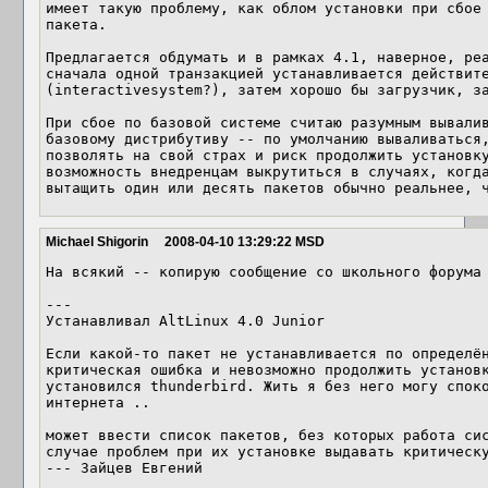
имеет такую проблему, как облом установки при сбое 
пакета.

Предлагается обдумать и в рамках 4.1, наверное, реа
сначала одной транзакцией устанавливается действите
(interactivesystem?), затем хорошо бы загрузчик, за
При сбое по базовой системе считаю разумным вывалив
базовому дистрибутиву -- по умолчанию вываливаться,
позволять на свой страх и риск продолжить установку
возможность внедренцам выкрутиться в случаях, когда
вытащить один или десять пакетов обычно реальнее, 
Michael Shigorin
2008-04-10 13:29:22 MSD
На всякий -- копирую сообщение со школьного форума 
---

Устанавливал AltLinux 4.0 Junior

Если какой-то пакет не устанавливается по определён
критическая ошибка и невозможно продолжить установк
установился thunderbird. Жить я без него могу споко
интернета ..

может ввести список пакетов, без которых работа сис
случае проблем при их установке выдавать критическу
--- Зайцев Евгений
