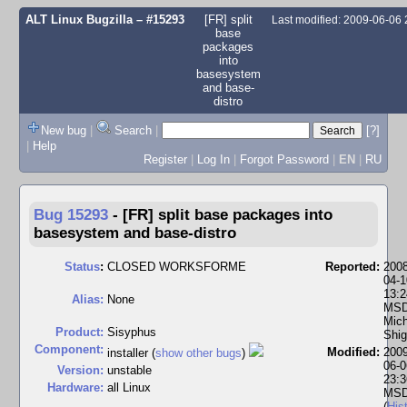
ALT Linux Bugzilla
– #15293
[FR] split
Last modified: 2009-06-06
base
packages
into
basesystem
and base-
distro
New bug
|
Search
|
[?]
|
Help
Register
|
Log In
|
Forgot Password
|
EN
|
RU
Bug 15293
-
[FR] split base packages into
basesystem and base-distro
Status
:
CLOSED WORKSFORME
Reported:
2008
04-1
13:2
Alias:
None
MSD
Mich
Product:
Sisyphus
Shig
Component:
Modified:
2009
installer (
show other bugs
)
06-0
Version:
unstable
23:3
Hardware:
all Linux
MS
(
His