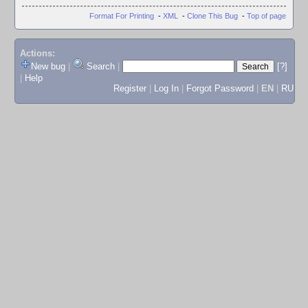
Format For Printing
-
XML
-
Clone This Bug
-
Top of page
Actions:
New bug
|
Search
|
[?]
|
Help
Register
|
Log In
|
Forgot Password
|
EN
|
RU