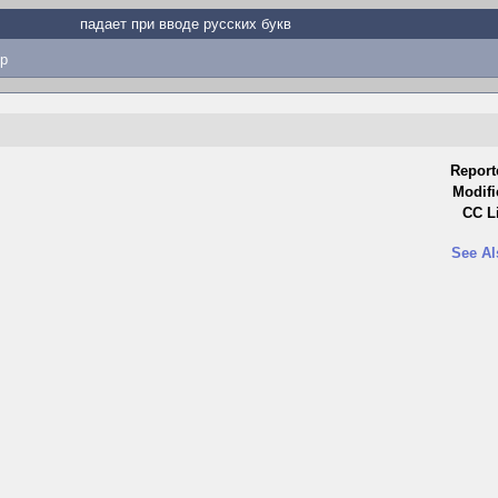
падает при вводе русских букв
p
Report
Modifi
CC Li
See Al