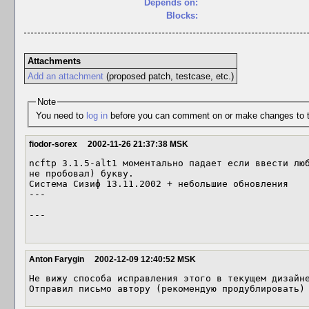
Depends on:
Blocks:
Attachments
Add an attachment
(proposed patch, testcase, etc.)
Note
You need to
log in
before you can comment on or make changes to t
fiodor-sorex
2002-11-26 21:37:38 MSK
ncftp 3.1.5-alt1 моментально падает если ввести люб
не пробовал) букву.

Сиcтема Сизиф 13.11.2002 + небольшие обновления

---

---

Anton Farygin
2002-12-09 12:40:52 MSK
Не вижу способа исправления этого в текущем дизайне
Отправил письмо автору (рекомендую продублировать)