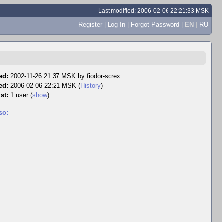
Last modified: 2006-02-06 22:21:33 MSK
Register
|
Log In
|
Forgot Password
|
EN
|
RU
ed:
2002-11-26 21:37 MSK by
fiodor-sorex
ed:
2006-02-06 22:21 MSK (
History
)
st:
1 user
(
show
)
so: