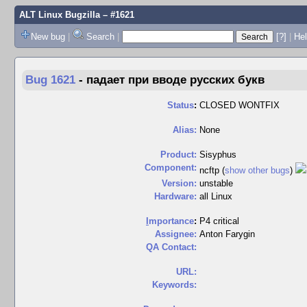
ALT Linux Bugzilla
– #1621
New bug
|
Search
|
[?]
|
Hel
Bug 1621
-
падает при вводе русских букв
Status
:
CLOSED WONTFIX
Alias:
None
Product:
Sisyphus
Component:
ncftp (
show other bugs
)
Version:
unstable
Hardware:
all Linux
I
mportance
:
P4 critical
Assignee:
Anton Farygin
QA Contact:
URL:
Keywords: