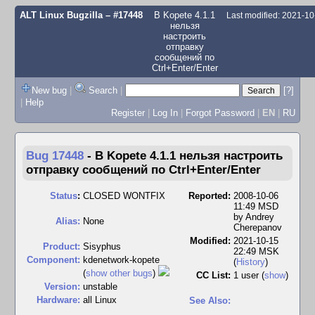
ALT Linux Bugzilla
– #17448
В Kopete 4.1.1
Last modified: 2021-1
нельзя
настроить
отправку
сообщений по
Ctrl+Enter/Enter
New bug
|
Search
|
[?]
|
Help
Register
|
Log In
|
Forgot Password
|
EN
|
RU
Bug 17448
-
В Kopete 4.1.1 нельзя настроить
отправку сообщений по Ctrl+Enter/Enter
Status
:
CLOSED WONTFIX
Reported:
2008-10-06
11:49 MSD
by
Andrey
Alias:
None
Cherepanov
Modified:
2021-10-15
Product:
Sisyphus
22:49 MSK
Component:
kdenetwork-kopete
(
History
)
(
show other bugs
)
CC List:
1 user
(
show
)
Version:
unstable
Hardware:
all Linux
See Also: