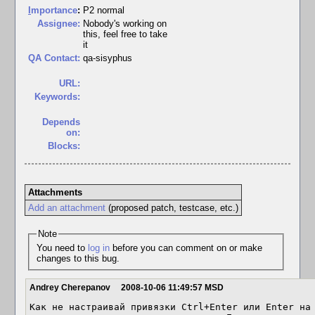
I
mportance
:
P2 normal
Assignee:
Nobody's working on
this, feel free to take
it
QA Contact:
qa-sisyphus
URL:
Keywords:
Depends
on:
Blocks:
Attachments
Add an attachment
(proposed patch, testcase, etc.)
Note
You need to
log in
before you can comment on or make
changes to this bug.
Andrey Cherepanov
2008-10-06 11:49:57 MSD
Как не настраивай привязки Ctrl+Enter или Enter на 