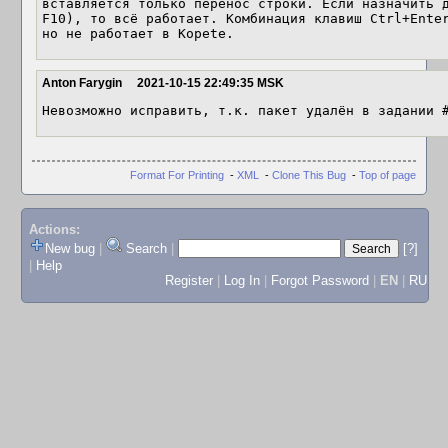
вставляется только перенос строки. Если назначить д
F10), то всё работает. Комбинация клавиш Ctrl+Enter
но не работает в Kopete.
Anton Farygin
2021-10-15 22:49:35 MSK
Невозможно исправить, т.к. пакет удалён в задании 
Format For Printing
-
XML
-
Clone This Bug
-
Top of page
Actions:
New bug
|
Search
|
[?]
|
Help
Register
|
Log In
|
Forgot Password
|
EN
|
RU