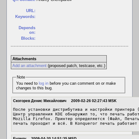
URL:
Keywords:
Depends
on:
Blocks:
Attachments
Add an attachment
(proposed patch, testcase, etc.)
Note
You need to
log in
before you can comment on or make
changes to this bug.
Скогорев Денис Михайлович
2009-02-26 02:27:43 MSK
После установки дистрибутива и настройки принтера (
Центр управления KDE обнаружил то, что печать работ
Mozilla Firefox. Принтер определяется (Файл, Печать
печать проходит и всё. В Konqueror печать работает
Evgeny
2009-04-20 14:51:35 MSD