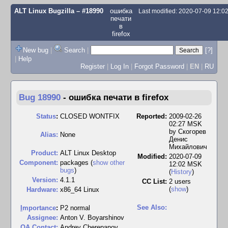
ALT Linux Bugzilla
– #18990
ошибка
Last modified: 2020-07-09 12:
печати
в
firefox
New bug
|
Search
|
[?]
|
Help
Register
|
Log In
|
Forgot Password
|
EN
|
RU
Bug 18990
-
ошибка печати в firefox
Status
:
CLOSED WONTFIX
Reported:
2009-02-26
02:27 MSK
by
Скогорев
Alias:
None
Денис
Михайлович
Product:
ALT Linux Desktop
Modified:
2020-07-09
Component:
packages (
show other
12:02 MSK
bugs
)
(
History
)
Version:
4.1.1
CC List:
2 users
(
show
)
Hardware:
x86_64 Linux
See Also:
I
mportance
:
P2 normal
Assignee:
Anton V. Boyarshinov
QA Contact:
Andrey Cherepanov