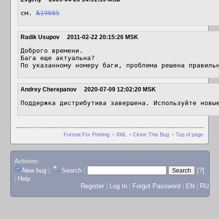
см. 
№19685
Radik Usupov
2011-02-22 20:15:26 MSK
Доброго времени.

Бага еще актуальна?

По указанному номеру баги, проблема решена правиль
Andrey Cherepanov
2020-07-09 12:02:20 MSK
Поддержка дистрибутива завершена. Используйте новы
Format For Printing
-
XML
-
Clone This Bug
-
Top of page
Actions:
New bug
|
Search
|
[?]
|
Help
Register
|
Log In
|
Forgot Password
|
EN
|
RU