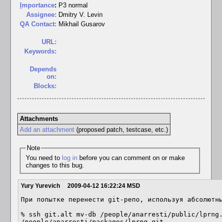
I
mportance
:
P3 normal
Assignee:
Dmitry V. Levin
QA Contact:
Mikhail Gusarov
URL:
Keywords:
Depends
on:
Blocks:
Attachments
Add an attachment
(proposed patch, testcase, etc.)
Note
You need to
log in
before you can comment on or make
changes to this bug.
Yury Yurevich
2009-04-12 16:22:24 MSD
При попытке перенести git-репо, используя абсолютны
% ssh git.alt mv-db /people/anarresti/public/lprng.
/people/anarresti/packages/lprng.git
