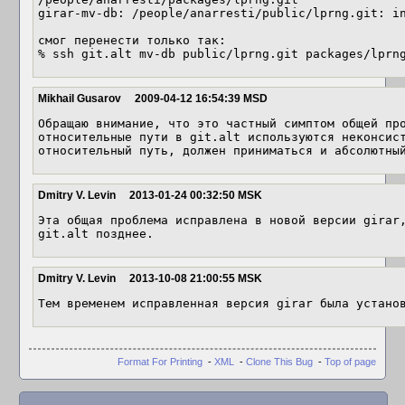
girar-mv-db: /people/anarresti/public/lprng.git: in
смог перенести только так:

% ssh git.alt mv-db public/lprng.git packages/lprn
Mikhail Gusarov
2009-04-12 16:54:39 MSD
Обращаю внимание, что это частный симптом общей про
относительные пути в git.alt используются неконсист
относительный путь, должен приниматься и абсолютны
Dmitry V. Levin
2013-01-24 00:32:50 MSK
Эта общая проблема исправлена в новой версии girar,
git.alt позднее.
Dmitry V. Levin
2013-10-08 21:00:55 MSK
Тем временем исправленная версия girar была устано
Format For Printing
-
XML
-
Clone This Bug
-
Top of page