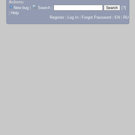
Actions:
New bug
|
Search
|
[?]
|
Help
Register
|
Log In
|
Forgot Password
|
EN
|
RU