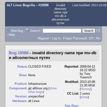
ALT Linux Bugzilla
– #19588
invalid
Last modified: 2013-10-0
directory
name при
mv-db и
абсолютных
путях
New bug
|
Search
|
[?]
|
Help
Register
|
Log In
|
Forgot Password
|
EN
|
RU
Bug 19588
-
invalid directory name при mv-db
и абсолютных путях
Status
:
CLOSED FIXED
Reported:
2009-04-12
16:22 MSD
by
Yury
Alias:
None
Yurevich
Modified:
2013-10-08
Product:
Infrastructure
21:00 MSK
Component:
git.altlinux.org (
show
(
History
)
other bugs
)
CC List:
2 users
Version:
unspecified
(
show
)
Hardware:
all Linux
See Also: