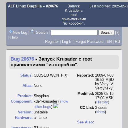
ALT Linux Bugzilla
– #20676
Запуск
Last modified: 2025-05
Krusader с
root
привилегиями
"из коробки".
New bug
|
Search
|
[?]
|
Help
Register
|
Log In
|
Forgot Password
|
EN
|
RU
Bug 20676
-
Запуск Krusader с root
привилегиями "из коробки".
Status
:
CLOSED WONTFIX
Reported:
2009-07-03
16:53 MSD
by
Vasyĺ V.
Alias:
None
Vercynśkyj
Modified:
2025-05-19
Product:
Sisyphus
17:00 MSK
Component:
kde4-krusader (
show
(
History
)
other bugs
)
CC List:
3 users
(
show
)
Version:
unstable
Hardware:
all Linux
See Also:
I
mportance
:
P3 minor