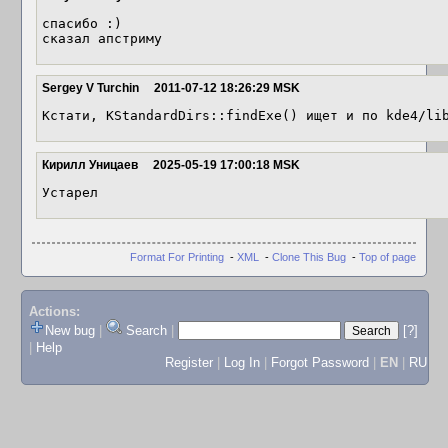
спасибо :)

сказал апстриму
Sergey V Turchin
2011-07-12 18:26:29 MSK
Кстати, KStandardDirs::findExe() ищет и по kde4/li
Кирилл Уницаев
2025-05-19 17:00:18 MSK
Устарел
Format For Printing
-
XML
-
Clone This Bug
-
Top of page
Actions:
New bug
|
Search
|
[?]
|
Help
Register
|
Log In
|
Forgot Password
|
EN
|
RU