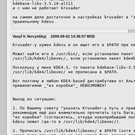
kdebase-libs-3.5.10-alt11

и с ним не работает krusader

на самом деле достаточно в настройках krusader в "з
правильному kdesu
Vasyĺ V. Vercynśkyj
2009-09-02 14:36:57 MSD
Krusader-у нужен kdesu и он ищет его в $PATH при пе
Может найти его в /usr/bin/, если установлен пакет 
/usr/lib/kde4/libexec/, если установлен пакет kde4b
Поскольку у меня KDE4.3, то пакета kdebase-libs-3.5
/usr/lib/kde4/libexec/ не прописана в $PATH.

Вот поэтому в любом KDE4-based дистрибутиве от Альт
привилегиями _"из коробки"_ НЕВОЗМОЖЕН!

Выход из ситуации:

1. По Вашему совету "указать Krusader-у путь к прав
рекомендую ещё раз внимательно прочитать суть бага,
"из коробки" (согласитесь, откуда новоприбывший пол
kdesu лежит где-то в /usr/lib/kde4/libexec/).

2. Прописать /usr/lib/kde4/libexec/ в $PATH (хотя э