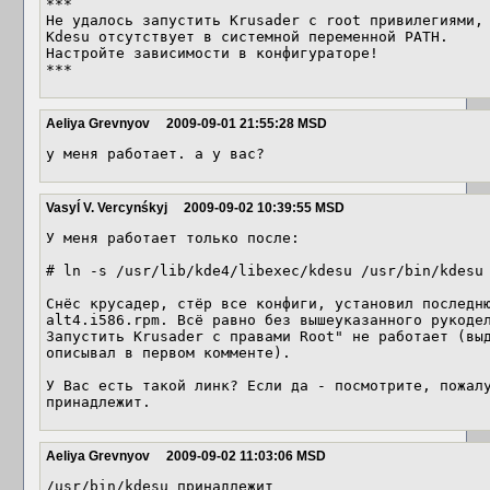
***

Не удалось запустить Krusader c root привилегиями, 
Kdesu отсутствует в системной переменной PATH.

Настройте зависимости в конфигураторе!

***
Aeliya Grevnyov
2009-09-01 21:55:28 MSD
у меня работает. а у вас?
Vasyĺ V. Vercynśkyj
2009-09-02 10:39:55 MSD
У меня работает только после:

# ln -s /usr/lib/kde4/libexec/kdesu /usr/bin/kdesu

Снёс крусадер, стёр все конфиги, установил последн
alt4.i586.rpm. Всё равно без вышеуказанного рукоде
Запустить Krusader с правами Root" не работает (выд
описывал в первом комменте).

У Вас есть такой линк? Если да - посмотрите, пожалу
принадлежит.
Aeliya Grevnyov
2009-09-02 11:03:06 MSD
/usr/bin/kdesu принадлежит
