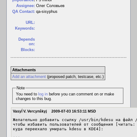
Assignee:
Олег Соловьев
QA Contact:
qa-sisyphus
URL:
Keywords:
Depends
on:
Blocks:
Attachments
Add an attachment
(proposed patch, testcase, etc.)
Note
You need to
log in
before you can comment on or make
changes to this bug.
Vasyĺ V. Vercynśkyj
2009-07-03 16:53:11 MSD
Желательно добавить ссылку /usr/bin/kdesu на файл /
чтобы избавить пользователей от сообщения [читать: 
куда переехало умирать kdesu в KDE4]:
