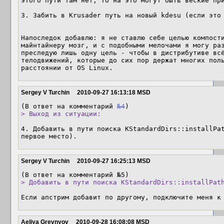
этого пути там нет, то на это могут быть веские при
3. Забить в Krusader путь на новый kdesu (если это 
Напоследок добавлю: я не ставлю себе целью компости
майнтайнеру мозг, и с подобными мелочами я могу раз
преследую лишь одну цель - чтобы в дистрибутиве всё
телодвижений, которые до сих пор держат многих поль
расстоянии от OS Linux.
Sergey V Turchin
2010-09-27 16:13:18 MSD
(В ответ на комментарий 
№4
> Выход из ситуации:
4. Добавить в пути поиска KStandardDirs::installPat
первое место).
Sergey V Turchin
2010-09-27 16:25:13 MSD
> Добавить в пути поиска KStandardDirs::installPat
Если апстрим добавит по другому, подключите меня к
Aeliya Grevnyov
2010-09-28 16:08:08 MSD