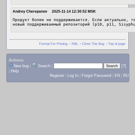
Andrey Cherepanov
2025-11-14 12:30:52 MSK
Продукт более не поддерживается. Если актуально, то
новый поддерживаемый репозиторий (p10, p11, Sisyph
Format For Printing
-
XML
-
Clone This Bug
-
Top of page
Actions:
New bug
|
Search
|
[?]
|
Help
Register
|
Log In
|
Forgot Password
|
EN
|
RU