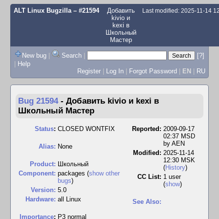
ALT Linux Bugzilla
– #21594
Добавить
Last modified: 2025-11-14 
kivio и
kexi в
Школьный
Мастер
New bug
|
Search
|
[?]
|
Help
Register
|
Log In
|
Forgot Password
|
EN
|
RU
Bug 21594
-
Добавить kivio и kexi в
Школьный Мастер
Status
:
CLOSED WONTFIX
Reported:
2009-09-17
02:37 MSD
by
AEN
Alias:
None
Modified:
2025-11-14
12:30 MSK
Product:
Школьный
(
History
)
Component:
packages (
show other
CC List:
1 user
bugs
)
(
show
)
Version:
5.0
Hardware:
all Linux
See Also:
I
mportance
:
P3 normal