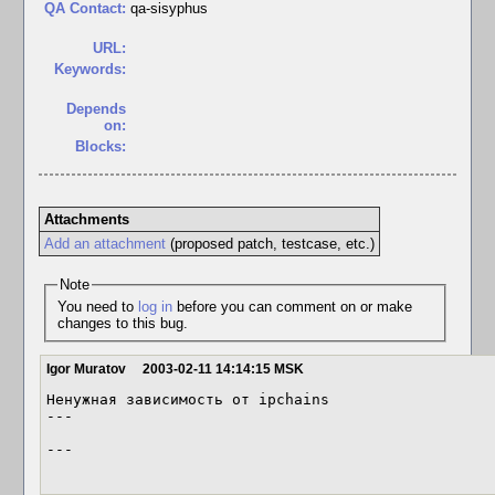
QA Contact:
qa-sisyphus
URL:
Keywords:
Depends
on:
Blocks:
Attachments
Add an attachment
(proposed patch, testcase, etc.)
Note
You need to
log in
before you can comment on or make
changes to this bug.
Igor Muratov
2003-02-11 14:14:15 MSK
Ненужная зависимость от ipchains

---

---
