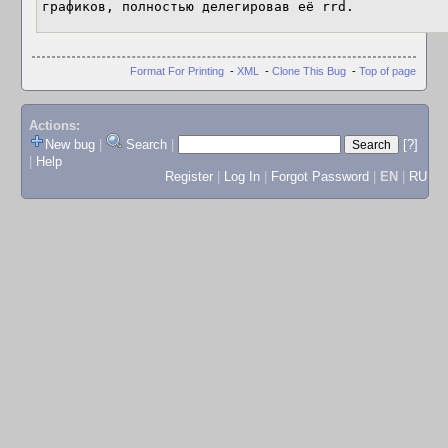
Format For Printing
-
XML
-
Clone This Bug
-
Top of page
Actions:
New bug
|
Search
|
[?]
|
Help
Register
|
Log In
|
Forgot Password
|
EN
|
RU