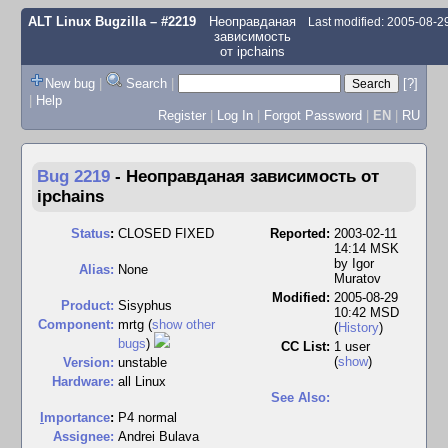
ALT Linux Bugzilla
– #2219
Неоправданая
Last modified: 2005-08-
зависимость
от ipchains
New bug
|
Search
|
[?]
|
Help
Register
|
Log In
|
Forgot Password
|
EN
|
RU
Bug 2219
-
Неоправданая зависимость от
ipchains
Status
:
CLOSED FIXED
Reported:
2003-02-11
14:14 MSK
by
Igor
Alias:
None
Muratov
Modified:
2005-08-29
Product:
Sisyphus
10:42 MSD
Component:
mrtg (
show other
(
History
)
bugs
)
CC List:
1 user
(
show
)
Version:
unstable
Hardware:
all Linux
See Also:
I
mportance
:
P4 normal
Assignee:
Andrei Bulava