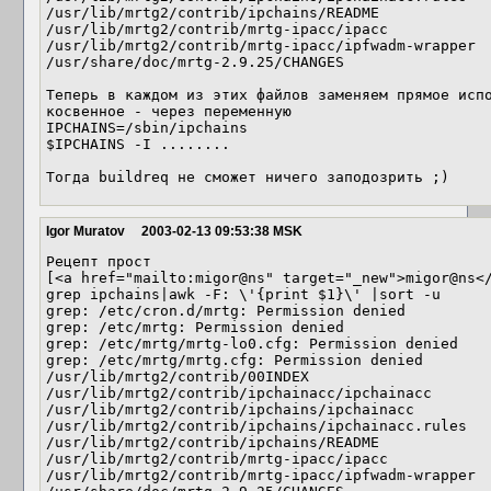
/usr/lib/mrtg2/contrib/ipchains/README

/usr/lib/mrtg2/contrib/mrtg-ipacc/ipacc

/usr/lib/mrtg2/contrib/mrtg-ipacc/ipfwadm-wrapper

/usr/share/doc/mrtg-2.9.25/CHANGES

Теперь в каждом из этих файлов заменяем прямое испо
косвенное - через переменную

IPCHAINS=/sbin/ipchains

$IPCHAINS -I ........

Тогда buildreq не сможет ничего заподозрить ;)
Igor Muratov
2003-02-13 09:53:38 MSK
Рецепт прост

[<a href="mailto:migor@ns" target="_new">migor@ns</
grep ipchains|awk -F: \'{print $1}\' |sort -u

grep: /etc/cron.d/mrtg: Permission denied

grep: /etc/mrtg: Permission denied

grep: /etc/mrtg/mrtg-lo0.cfg: Permission denied

grep: /etc/mrtg/mrtg.cfg: Permission denied

/usr/lib/mrtg2/contrib/00INDEX

/usr/lib/mrtg2/contrib/ipchainacc/ipchainacc

/usr/lib/mrtg2/contrib/ipchains/ipchainacc

/usr/lib/mrtg2/contrib/ipchains/ipchainacc.rules

/usr/lib/mrtg2/contrib/ipchains/README

/usr/lib/mrtg2/contrib/mrtg-ipacc/ipacc

/usr/lib/mrtg2/contrib/mrtg-ipacc/ipfwadm-wrapper
