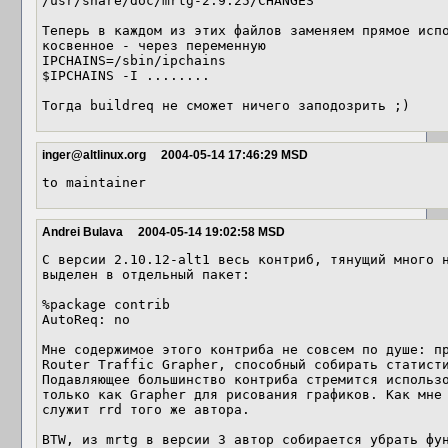
/usr/share/doc/mrtg-2.9.25/CHANGES

Теперь в каждом из этих файлов заменяем прямое испо
косвенное - через переменную

IPCHAINS=/sbin/ipchains

$IPCHAINS -I ........

Тогда buildreq не сможет ничего заподозрить ;)
inger@altlinux.org
2004-05-14 17:46:29 MSD
to maintainer 
Andrei Bulava
2004-05-14 19:02:58 MSD
С версии 2.10.12-alt1 весь контриб, тянущий много н
выделен в отдельный пакет:

%package contrib

AutoReq: no

Мне содержимое этого контриба не совсем по душе: пр
Router Traffic Grapher, способный собирать статисти
Подавляющее большинство контриба стремится использо
только как Grapher для рисования графиков. Как мне 
служит rrd того же автора.

BTW, из mrtg в версии 3 автор собирается убрать фун