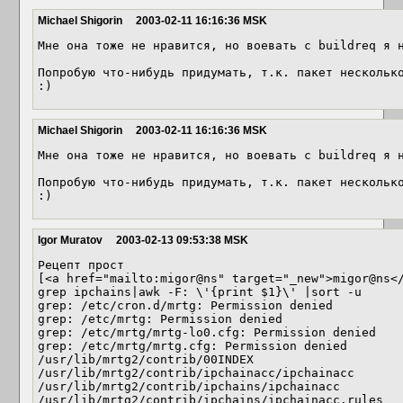
Michael Shigorin
2003-02-11 16:16:36 MSK
Мне она тоже не нравится, но воевать с buildreq я н
Попробую что-нибудь придумать, т.к. пакет несколько
:)
Michael Shigorin
2003-02-11 16:16:36 MSK
Мне она тоже не нравится, но воевать с buildreq я н
Попробую что-нибудь придумать, т.к. пакет несколько
:)
Igor Muratov
2003-02-13 09:53:38 MSK
Рецепт прост

[<a href="mailto:migor@ns" target="_new">migor@ns</
grep ipchains|awk -F: \'{print $1}\' |sort -u

grep: /etc/cron.d/mrtg: Permission denied

grep: /etc/mrtg: Permission denied

grep: /etc/mrtg/mrtg-lo0.cfg: Permission denied

grep: /etc/mrtg/mrtg.cfg: Permission denied

/usr/lib/mrtg2/contrib/00INDEX

/usr/lib/mrtg2/contrib/ipchainacc/ipchainacc

/usr/lib/mrtg2/contrib/ipchains/ipchainacc

/usr/lib/mrtg2/contrib/ipchains/ipchainacc.rules
