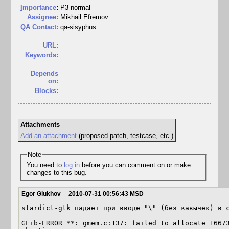
I
mportance
:
P3 normal
Assignee:
Mikhail Efremov
QA Contact:
qa-sisyphus
URL:
Keywords:
Depends
on:
Blocks:
Attachments
Add an attachment
(proposed patch, testcase, etc.)
Note
You need to
log in
before you can comment on or make
changes to this bug.
Egor Glukhov
2010-07-31 00:56:43 MSD
stardict-gtk падает при вводе "\" (без кавычек) в с
GLib-ERROR **: gmem.c:137: failed to allocate 16673