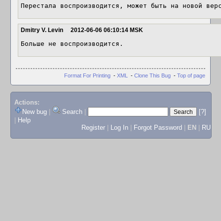
Перестала воспроизводится, может быть на новой вер
Dmitry V. Levin
2012-06-06 06:10:14 MSK
Больше не воспроизводится.
Format For Printing
-
XML
-
Clone This Bug
-
Top of page
Actions:
New bug
|
Search
|
[?]
|
Help
Register
|
Log In
|
Forgot Password
|
EN
|
RU