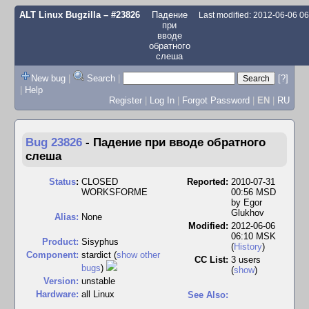
ALT Linux Bugzilla
– #23826
Падение
Last modified: 2012-06-06 0
при
вводе
обратного
слеша
New bug
|
Search
|
[?]
|
Help
Register
|
Log In
|
Forgot Password
|
EN
|
RU
Bug 23826
-
Падение при вводе обратного
слеша
Status
:
CLOSED
Reported:
2010-07-31
WORKSFORME
00:56 MSD
by
Egor
Glukhov
Alias:
None
Modified:
2012-06-06
06:10 MSK
Product:
Sisyphus
(
History
)
Component:
stardict (
show other
CC List:
3 users
bugs
)
(
show
)
Version:
unstable
Hardware:
all Linux
See Also: