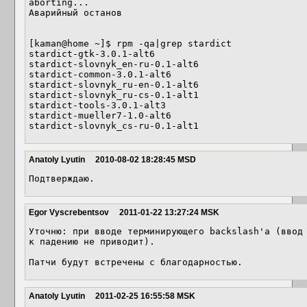
aborting...

Аварийный останов

[kaman@home ~]$ rpm -qa|grep stardict

stardict-gtk-3.0.1-alt6

stardict-slovnyk_en-ru-0.1-alt6

stardict-common-3.0.1-alt6

stardict-slovnyk_ru-en-0.1-alt6

stardict-slovnyk_ru-cs-0.1-alt1

stardict-tools-3.0.1-alt3

stardict-mueller7-1.0-alt6

stardict-slovnyk_cs-ru-0.1-alt1
Anatoly Lyutin
2010-08-02 18:28:45 MSD
Подтверждаю.
Egor Vyscrebentsov
2011-01-22 13:27:24 MSK
Уточню: при вводе терминирующего backslash'а (ввод 
к падению не приводит).

Патчи будут встречены с благодарностью.
Anatoly Lyutin
2011-02-25 16:55:58 MSK