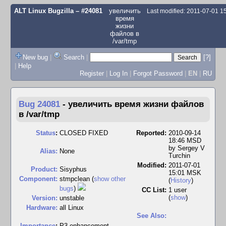
ALT Linux Bugzilla
– #24081
увеличить
Last modified: 2011-07-01 
время
жизни
файлов в
/var/tmp
New bug
|
Search
|
[?]
|
Help
Register
|
Log In
|
Forgot Password
|
EN
|
RU
Bug 24081
-
увеличить время жизни файлов
в /var/tmp
Status
:
CLOSED FIXED
Reported:
2010-09-14
18:46 MSD
by
Sergey V
Alias:
None
Turchin
Modified:
2011-07-01
Product:
Sisyphus
15:01 MSK
Component:
stmpclean (
show other
(
History
)
bugs
)
CC List:
1 user
(
show
)
Version:
unstable
Hardware:
all Linux
See Also:
I
mportance
:
P3 enhancement