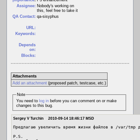
Assignee:
Nobody's working on
this, feel free to take it
QA Contact:
qa-sisyphus
URL:
Keywords:
Depends
on:
Blocks:
Attachments
Add an attachment
(proposed patch, testcase, etc.)
Note
You need to
log in
before you can comment on or make
changes to this bug.
Sergey V Turchin
2010-09-14 18:46:17 MSD
Предлагаю увеличить время жизни файлов в /var/tmp д
P.S.
