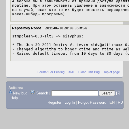
А вообще бы в зависимости от времени доступа удалят
noatime. При этом оставить удаление в зависимости о
на случай, если кто-то их будет шерстить периодичес
какая-нибудь программа).
Repository Robot
2011-06-30 20:38:35 MSK
stmpclean-0.3-alt3 -> sisyphus:

* Thu Jun 30 2011 Dmitry V. Levin <ldv@altlinux> 0.
- Changed algorithm to honor ctime and mtime as wel
- Raised default timeout from 10 days to 30 days (
Format For Printing
-
XML
-
Clone This Bug
-
Top of page
Actions:
New bug
|
Search
|
[?]
|
Help
Register
|
Log In
|
Forgot Password
|
EN
|
RU